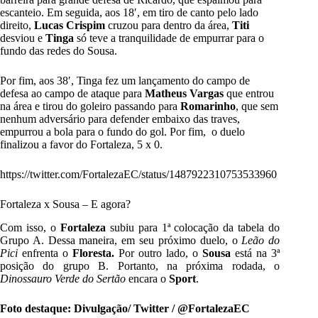
escanteio. Em seguida, aos 18′, em tiro de canto pelo lado
direito,
Lucas Crispim
cruzou para dentro da área,
Titi
desviou e
Tinga
só teve a tranquilidade de empurrar para o
fundo das redes do Sousa.
Por fim, aos 38′, Tinga fez um lançamento do campo de
defesa ao campo de ataque para
Matheus Vargas
que entrou
na área e tirou do goleiro passando para
Romarinho
, que sem
nenhum adversário para defender embaixo das traves,
empurrou a bola para o fundo do gol. Por fim, o duelo
finalizou a favor do Fortaleza, 5 x 0.
https://twitter.com/FortalezaEC/status/1487922310753533960
Fortaleza x Sousa – E agora?
Com isso, o
Fortaleza
subiu para 1ª colocação da tabela do
Grupo A. Dessa maneira, em seu próximo duelo, o
Leão do
Pici
enfrenta o
Floresta.
Por outro lado, o
Sousa
está na 3ª
posição do grupo B. Portanto, na próxima rodada, o
Dinossauro Verde do Sertão
encara o
Sport
.
Foto destaque: Divulgação/ Twitter / @FortalezaEC