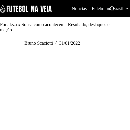
S
k
Notícias
Futebol no Brasil
i
p
t
Fortaleza x Sousa como aconteceu – Resultado, destaques e
o
reação
c
o
Bruno Scaciotti
31/01/2022
n
t
e
n
t