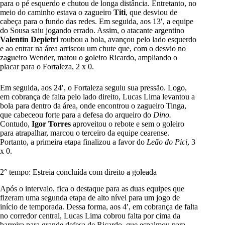
para o pé esquerdo e chutou de longa distância. Entretanto, no
meio do caminho estava o zagueiro
Titi
, que desviou de
cabeça para o fundo das redes. Em seguida, aos 13′, a equipe
do Sousa saiu jogando errado. Assim, o atacante argentino
Valentín Depietri
roubou a bola, avançou pelo lado esquerdo
e ao entrar na área arriscou um chute que, com o desvio no
zagueiro Wender, matou o goleiro Ricardo, ampliando o
placar para o Fortaleza, 2 x 0.
Em seguida, aos 24′, o Fortaleza seguiu sua pressão. Logo,
em cobrança de falta pelo lado direito, Lucas Lima levantou a
bola para dentro da área, onde encontrou o zagueiro Tinga,
que cabeceou forte para a defesa do arqueiro do
Dino.
Contudo,
Igor Torres
aproveitou o rebote e sem o goleiro
para atrapalhar, marcou o terceiro da equipe cearense.
Portanto, a primeira etapa finalizou a favor do
Leão do Pici
, 3
x 0.
2° tempo: Estreia concluída com direito a goleada
Após o intervalo, fica o destaque para as duas equipes que
fizeram uma segunda etapa de alto nível para um jogo de
início de temporada. Dessa forma, aos 4′, em cobrança de falta
no corredor central, Lucas Lima cobrou falta por cima da
barreira para grande defesa de Ricardo, que espalmou para