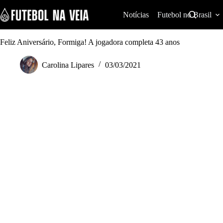
S
k
Notícias
Futebol no Brasil
i
p
t
Feliz Aniversário, Formiga! A jogadora completa 43 anos
o
c
Carolina Lipares
03/03/2021
o
n
t
e
n
t