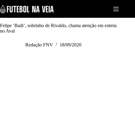
S
k
i
p
t
Felipe ‘Badi’, sobrinho de Rivaldo, chama atenção em estreia
o
no Avaí
c
o
Redação FNV
18/09/2020
n
t
e
n
t