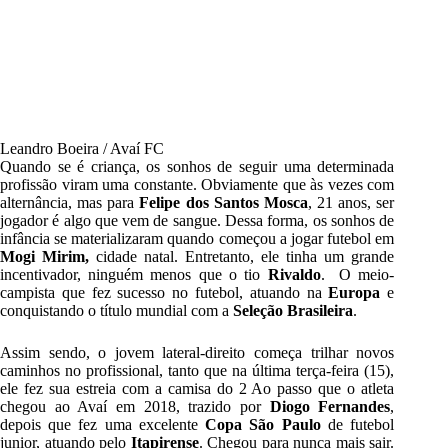
Leandro Boeira / Avaí FC
Quando se é criança, os sonhos de seguir uma determinada
profissão viram uma constante. Obviamente que às vezes com
alternância, mas para
Felipe dos Santos Mosca
, 21 anos, ser
jogador é algo que vem de sangue. Dessa forma, os sonhos de
infância se materializaram quando
começou a jogar futebol em
Mogi Mirim,
cidade natal. Entretanto, ele tinha um grande
incentivador, ninguém menos que
o tio
Rivaldo
. O meio-
campista que fez
sucesso no futebol, atuando na
Europa
e
conquistando o título mundial com a
Seleção Brasileira
.
Assim sendo, o jovem lateral-direito começa trilhar novos
caminhos no profissional, tanto que na última terça-feira (15),
ele fez sua estreia com a camisa do 2 Ao passo que o
atleta
chegou ao Avaí em 2018, trazido por
Diogo Fernandes
,
depois que fez uma excelente
Copa São Paulo
de futebol
junior, atuando pelo
Itapirense
. Chegou para nunca mais sair.