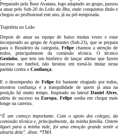
Preparado pela Base Avaiana, logo adaptado ao grupo, passou
a atuar pelo Sub-20 do
Leão da Ilha,
onde conquistou título e
chegou ao profissional este ano, já na pré-temporada.
Trajetória no Leão
Depois de atuar na equipe de baixo muitas vezes e estar
incorporado ao grupo de Aspirantes (Sub-23), que se prepara
para o Brasileiro da categoria,
Felipe
chamou a atenção de
todos, principalmente da comissão técnica. O técnico
Geninho
, que tem um histórico de lançar atletas que fazem
sucesso no futebol, não hesitou em torná-lo titular nesta
partida contra o
Confiança
.
E o desempenho de
Felipe
foi bastante elogiado por todos,
mostrou confiança e a tranquilidade de quem já atua na
posição há muito tempo. Inspirado no lateral
Daniel Alves
,
atleta de sucesso na
Europa
,
Felipe
sonha em chegar mais
longe na carreira.
“
É um começo importante. Com o apoio dos colegas, da
comissão técnica e, principalmente, da minha família. Ontem
liguei para a minha mãe, foi uma emoção grande sentir a
alegria dela”, disse. *TMA