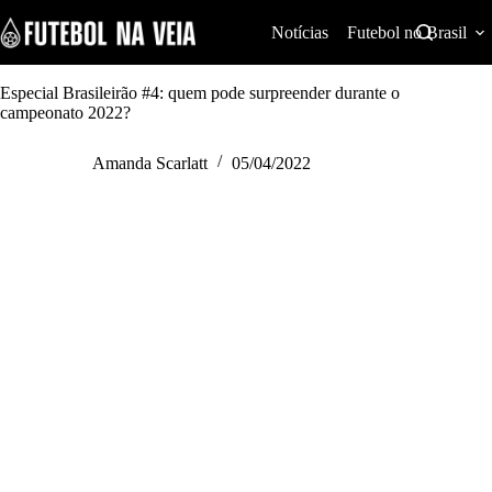
S
k
Notícias
Futebol no Brasil
i
p
t
Especial Brasileirão #4: quem pode surpreender durante o
o
campeonato 2022?
c
o
Amanda Scarlatt
05/04/2022
n
t
e
n
t