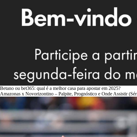
Betano ou bet365: qual é a melhor casa para apostar em 2025?
Amazonas x Novorizontino – Palpite, Prognóstico e Onde Assistir (Sér