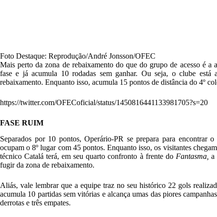
Foto Destaque: Reprodução/André Jonsson/OFEC
Mais perto da zona de rebaixamento do que do grupo de acesso é a at
fase e já acumula 10 rodadas sem ganhar. Ou seja, o clube está 
rebaixamento. Enquanto isso, acumula 15 pontos de distância do 4º co
https://twitter.com/OFECoficial/status/1450816441133981705?s=20
FASE RUIM
Separados por 10 pontos, Operário-PR se prepara para encontrar 
ocupam o 8º lugar com 45 pontos. Enquanto isso, os visitantes chegam
técnico Catalá terá, em seu quarto confronto à frente do
Fantasma,
a 
fugir da zona de rebaixamento.
Aliás, vale lembrar que a equipe traz no seu histórico 22 gols realiza
acumula 10 partidas sem vitórias e alcança umas das piores campanhas
derrotas e três empates.