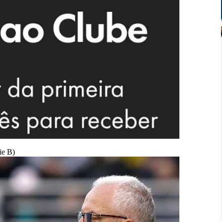
ie B)