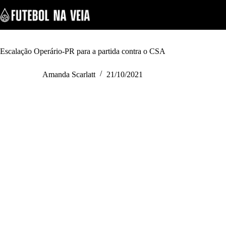
S
k
i
p
t
o
Escalação Operário-PR para a partida contra o CSA
c
o
Amanda Scarlatt
21/10/2021
n
t
e
n
t