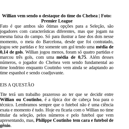
Willian vem sendo o destaque do time do Chelsea | Foto:
Premier League
Fato é que ambos são ótimas opções para a Seleção, são
jogadores com características diferentes, mas que jogam na
mesma faixa do campo. Só para ilustrar a fase dos dois nesse
momento, o meia do Barcelona, desde que foi contratado,
jogou sete partidas e fez somente um gol tendo uma
média de
0,14 de gols
. Willian jogou menos, foram só quatro partidas e
marcou três gols, com uma
média de 0,75
. Além desses
números, o jogador do Chelsea vem sendo fundamental ao
time londrino enquanto Coutinho vem ainda se adaptando ao
time espanhol e sendo coadjuvante.
EIS A QUESTÃO
Tite terá um trabalho prazeroso ao ter que se decidir entre
Willian ou Coutinho
, é a típica dor de cabeça boa para o
técnico. Lembramos sempre que o futebol não é uma ciência
exata e momento é tudo. Hoje eu ficaria com o Willian no time
titular da seleção, pelos números e pelo futebol que vem
apresentando, mas,
Philippe Coutinho tem cara e futebol de
gênio
.