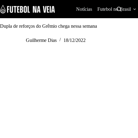
S
k
Notícias
Futebol no Brasil
i
p
t
Dupla de reforços do Grêmio chega nessa semana
o
c
Guilherme Dias
18/12/2022
o
n
t
e
n
t