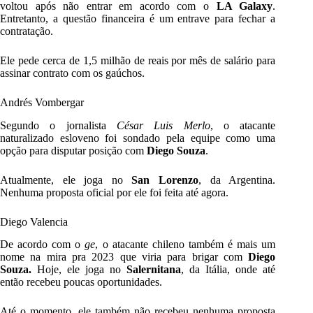
voltou após não entrar em acordo com o
LA Galaxy
.
Entretanto, a questão financeira é um entrave para fechar a
contratação.
Ele pede cerca de 1,5 milhão de reais por mês de salário para
assinar contrato com os gaúchos.
Andrés Vombergar
Segundo o jornalista
César Luis Merlo
, o atacante
naturalizado esloveno foi sondado pela equipe como uma
opção para disputar posição com
Diego Souza
.
Atualmente, ele joga no
San Lorenzo
, da Argentina.
Nenhuma proposta oficial por ele foi feita até agora.
Diego Valencia
De acordo com o
ge
, o atacante chileno também é mais um
nome na mira pra 2023 que viria para brigar com
Diego
Souza.
Hoje, ele joga no
Salernitana
, da Itália, onde até
então recebeu poucas oportunidades.
Até o momento, ele também não recebeu nenhuma proposta