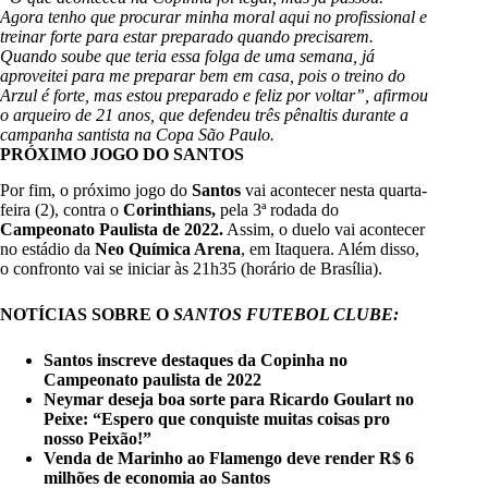
Agora tenho que procurar minha moral aqui no profissional e
treinar forte para estar preparado quando precisarem.
Quando soube que teria essa folga de uma semana, já
aproveitei para me preparar bem em casa, pois o treino do
Arzul é forte, mas estou preparado e feliz por voltar”, afirmou
o arqueiro de 21 anos, que defendeu três pênaltis durante a
campanha santista na Copa São Paulo.
PRÓXIMO JOGO DO SANTOS
Por fim, o próximo jogo do
Santos
vai acontecer nesta quarta-
feira (2), contra o
Corinthians,
pela 3ª rodada do
Campeonato Paulista de 2022.
Assim, o duelo vai acontecer
no estádio da
Neo Química Arena
, em Itaquera. Além disso,
o confronto vai se iniciar às 21h35 (horário de Brasília).
NOTÍCIAS SOBRE O
SANTOS FUTEBOL CLUBE:
Santos inscreve destaques da Copinha no
Campeonato paulista de 2022
Neymar deseja boa sorte para Ricardo Goulart no
Peixe: “Espero que conquiste muitas coisas pro
nosso Peixão!”
Venda de Marinho ao Flamengo deve render R$ 6
milhões de economia ao Santos