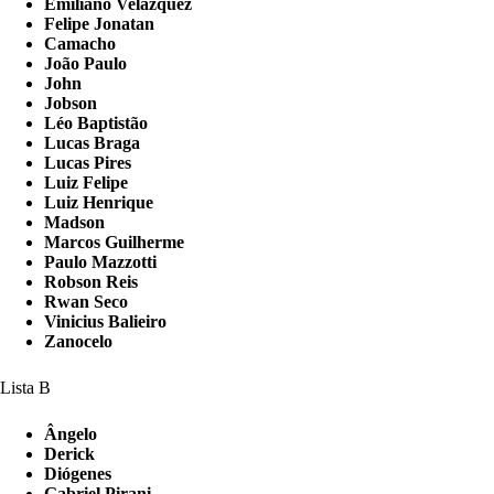
Emiliano Velázquez
Felipe Jonatan
Camacho
João Paulo
John
Jobson
Léo Baptistão
Lucas Braga
Lucas Pires
Luiz Felipe
Luiz Henrique
Madson
Marcos Guilherme
Paulo Mazzotti
Robson Reis
Rwan Seco
Vinicius Balieiro
Zanocelo
Lista B
Ângelo
Derick
Diógenes
Gabriel Pirani