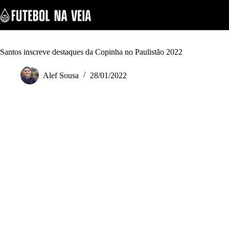
S
k
i
p
t
o
Santos inscreve destaques da Copinha no Paulistão 2022
c
o
Alef Sousa
28/01/2022
n
t
e
n
t