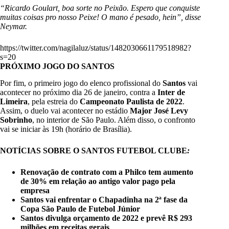
“Ricardo Goulart, boa sorte no Peixão. Espero que conquiste
muitas coisas pro nosso Peixe! O mano é pesado, hein”, disse
Neymar.
https://twitter.com/nagilaluz/status/1482030661179518982?
s=20
PRÓXIMO JOGO DO SANTOS
Por fim, o primeiro jogo do elenco profissional do
Santos
vai
acontecer no próximo dia 26 de janeiro, contra a
Inter de
Limeira
, pela estreia do
Campeonato Paulista de 2022
.
Assim, o duelo vai acontecer no estádio
Major José
Levy
Sobrinho
, no interior de São Paulo. Além disso, o confronto
vai se iniciar às 19h (horário de Brasília).
NOTÍCIAS SOBRE O SANTOS FUTEBOL CLUBE
:
Renovação de contrato com a Philco tem aumento
de 30% em relação ao antigo valor pago pela
empresa
Santos vai enfrentar o Chapadinha na 2ª fase da
Copa São Paulo de Futebol Júnior
Santos divulga orçamento de 2022 e prevê R$ 293
milhões em receitas gerais