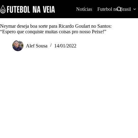
S
k
Notícias
Futebol no Brasil
i
p
t
Neymar deseja boa sorte para Ricardo Goulart no Santos:
o
“Espero que conquiste muitas coisas pro nosso Peixe!”
c
o
Alef Sousa
14/01/2022
n
t
e
n
t