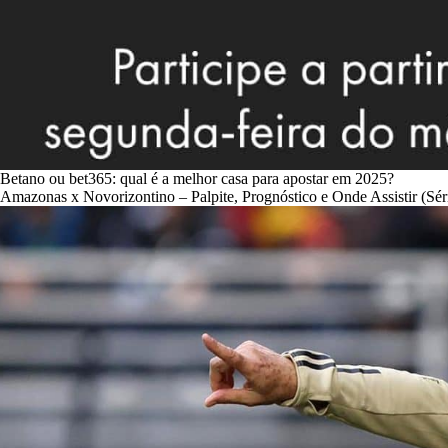
Betano ou bet365: qual é a melhor casa para apostar em 2025?
Amazonas x Novorizontino – Palpite, Prognóstico e Onde Assistir (Sér