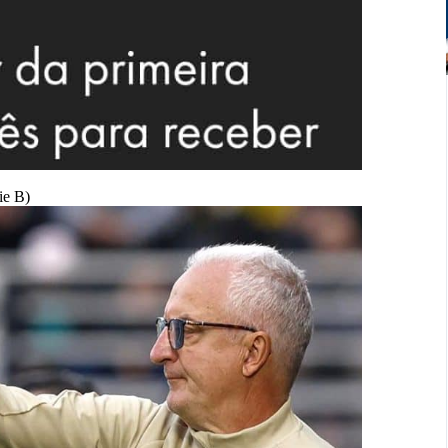
ie B)