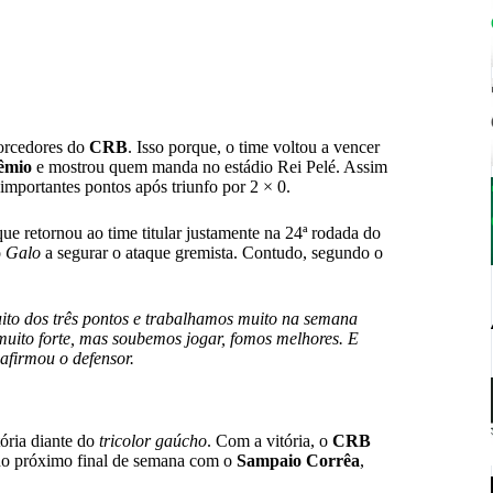
torcedores do
CRB
. Isso porque, o time voltou a vencer
êmio
e mostrou quem manda no estádio Rei Pelé. Assim
importantes pontos após triunfo por 2 × 0.
ue retornou ao time titular justamente na 24ª rodada do
o
Galo
a segurar o ataque gremista. Contudo, segundo o
uito dos três pontos e trabalhamos muito na semana
uito forte, mas soubemos jogar, fomos melhores. E
afirmou o defensor.
ória diante do
tricolor gaúcho
. Com a vitória, o
CRB
s no próximo final de semana com o
Sampaio Corrêa
,