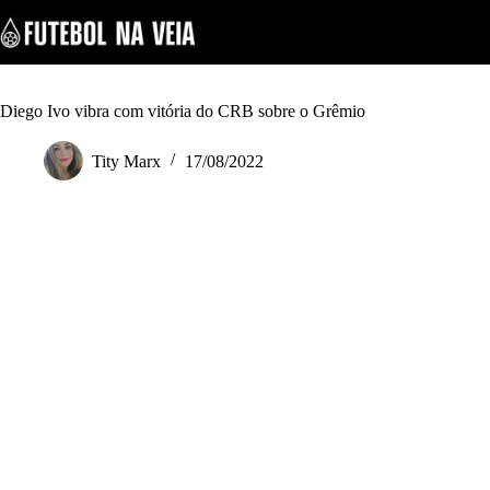
S
k
i
p
t
o
Diego Ivo vibra com vitória do CRB sobre o Grêmio
c
o
Tity Marx
17/08/2022
n
t
e
n
t