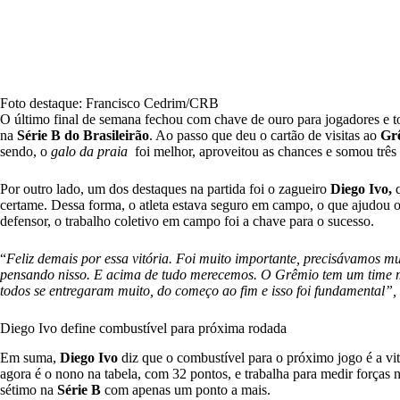
Foto destaque: Francisco Cedrim/CRB
O último final de semana fechou com chave de ouro para jogadores e 
na
Série B do Brasileirão
. Ao passo que deu o cartão de visitas ao
Gr
sendo, o
galo da praia
foi melhor, aproveitou as chances e somou três 
Por outro lado, um dos destaques na partida foi o zagueiro
Diego Ivo,
q
certame. Dessa forma, o atleta estava seguro em campo, o que ajudou 
defensor, o trabalho coletivo em campo foi a chave para o sucesso.
“
Feliz demais por essa vitória. Foi muito importante, precisávamos m
pensando nisso. E acima de tudo merecemos. O Grêmio tem um time m
todos se entregaram muito, do começo ao fim e isso foi fundamental”, 
Diego Ivo define combustível para próxima rodada
Em suma,
Diego Ivo
diz que o combustível para o próximo jogo é a vit
agora é o nono na tabela, com 32 pontos, e trabalha para medir força
sétimo na
Série B
com apenas um ponto a mais.