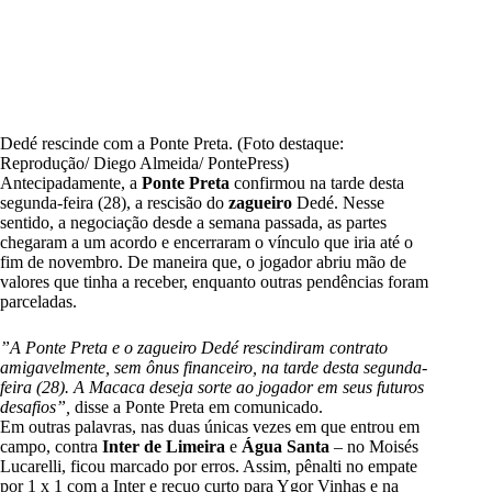
Dedé rescinde com a Ponte Preta. (Foto destaque:
Reprodução/ Diego Almeida/ PontePress)
Antecipadamente, a
Ponte Preta
confirmou na tarde desta
segunda-feira (28), a rescisão do
zagueiro
Dedé. Nesse
sentido, a negociação desde a semana passada, as partes
chegaram a um acordo e encerraram o vínculo que iria até o
fim de novembro. De maneira que, o jogador abriu mão de
valores que tinha a receber, enquanto outras pendências foram
parceladas.
”A Ponte Preta e o zagueiro Dedé rescindiram contrato
amigavelmente, sem ônus financeiro, na tarde desta segunda-
feira (28). A Macaca deseja sorte ao jogador em seus futuros
desafios”,
disse a Ponte Preta em comunicado.
Em outras palavras, nas duas únicas vezes em que entrou em
campo, contra
Inter de Limeira
e
Água Santa
– no Moisés
Lucarelli, ficou marcado por erros. Assim, pênalti no empate
por 1 x 1 com a Inter e recuo curto para Ygor Vinhas e na