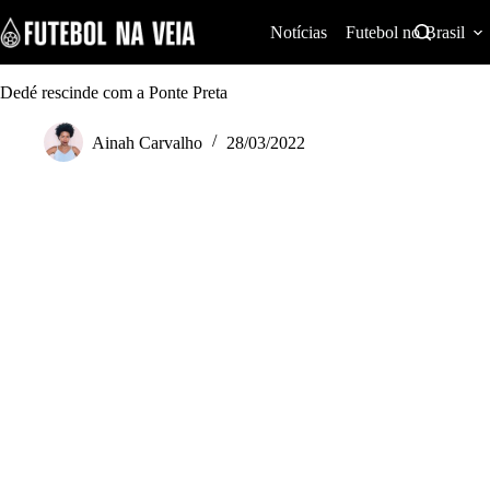
S
k
Notícias
Futebol no Brasil
i
p
t
Dedé rescinde com a Ponte Preta
o
c
Ainah Carvalho
28/03/2022
o
n
t
e
n
t