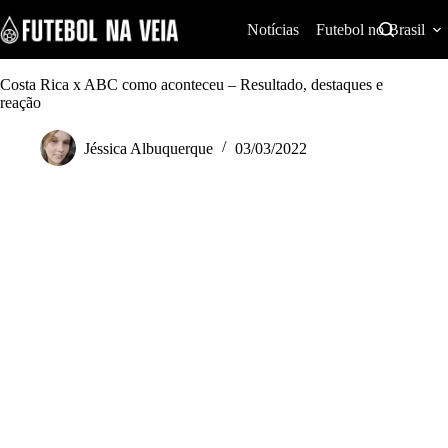
S
k
Notícias
Futebol no Brasil
i
p
t
Costa Rica x ABC como aconteceu – Resultado, destaques e
o
reação
c
o
Jéssica Albuquerque
03/03/2022
n
t
e
n
t