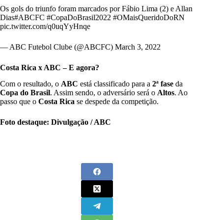
Os gols do triunfo foram marcados por Fábio Lima (2) e Allan
Dias
#ABCFC
#CopaDoBrasil2022
#OMaisQueridoDoRN
pic.twitter.com/q0uqYyHnqe
— ABC Futebol Clube (@ABCFC)
March 3, 2022
Costa Rica x ABC – E agora?
Com o resultado, o
ABC
está classificado para a
2ª fase
da
Copa do Brasil
. Assim sendo, o adversário será o
Altos
. Ao
passo que o
Costa Rica
se despede da competição.
Foto destaque: Divulgação / ABC