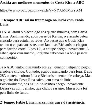
Assista aos melhores momentos de Costa Rica x ABC
https://www.youtube.com/watch?v=NYXM0MciYXM
1º tempo: ABC sai na frente logo no início com Fábio
Lima
O ABC abriu o placar logo aos quatro minutos, com
Fábio
Lima
. Assim sendo, após passe de Kelvin, o atacante bateu
cruzado para estufar as redes. Ao passo que o Costa Rica
tentou o empate aos sete, com Ian, mas Richardson chegou
para fazer o corte. E aos 17’, a equipe chegou novamente. A
saber, após cruzamento, Jorginho cabeceou e a bola passou
com perigo.
Já o ABC tentou o segundo aos 22’, quando Felipinho pegou
a sobra e chutou. Contudo, acabou mandando para fora. E aos
28’, o lateral cobrou falta e Richardson tentou de cabeça. Mas
o goleiro do Costa Rica salvou em cima da linha.
Posteriormente, aos 41’, o
Alvirrubro
chegou novamente.
Dessa vez com Jefinho, que chutou rasteiro. Mas a bola foi
pela linha de fundo.
2º tempo: Fábio Lima marca mais um e dá assistência