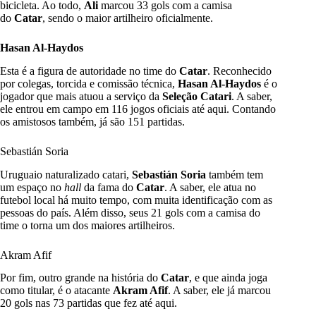
bicicleta. Ao todo,
Ali
marcou 33 gols com a camisa
do
Catar
, sendo o maior artilheiro oficialmente.
Hasan Al-Haydos
Esta é a figura de autoridade no time do
Catar
. Reconhecido
por colegas, torcida e comissão técnica,
Hasan Al-Haydos
é o
jogador que mais atuou a serviço da
Seleção Catari
. A saber,
ele entrou em campo em 116 jogos oficiais até aqui. Contando
os amistosos também, já são 151 partidas.
Sebastián Soria
Uruguaio naturalizado catari,
Sebastián Soria
também tem
um espaço no
hall
da fama do
Catar
. A saber, ele atua no
futebol local há muito tempo, com muita identificação com as
pessoas do país. Além disso, seus 21 gols com a camisa do
time o torna um dos maiores artilheiros.
Akram Afif
Por fim, outro grande na história do
Catar
, e que ainda joga
como titular, é o atacante
Akram Afif
. A saber, ele já marcou
20 gols nas 73 partidas que fez até aqui.