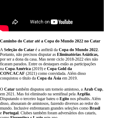
Caminho do Catar até a Copa do Mundo 2022 no Catar
A
Seleção do Catar
é a anfitriã da
Copa do Mundo 2022
.
Portanto, não precisou disputar as
Eliminatórias Asiáticas,
por ser a dona da casa. Mas neste ciclo 2018-2022 eles não
ficaram parados. Entre os destaques estão as participações
na
Copa América
(2019) e
Copa Gold da
CONCACAF
(2021) como convidada. Além disso
conquistou o título da
Copa da Ásia
em 2019.
O
Catar
também disputou um torneio amistoso, a
Arab Cup
,
em 2021. Mas foi eliminado na semifinal pela
Argélia
.
Disputando o terceiro lugar bateu o
Egito
nos pênaltis. Além
disso, abusaram de amistosos, fazendo diversos ao redor do
mundo. Inclusive enfrentaram grandes seleções como
Brasil
e
Portugal
. Clubes também foram adversários dos cataris,
como
Fiorentina
e
Lazio
este ano.