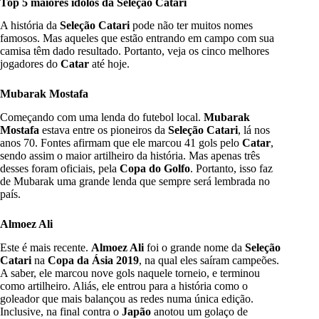
Top 5 maiores ídolos da Seleção Catari
A história da
Seleção Catari
pode não ter muitos nomes
famosos. Mas aqueles que estão entrando em campo com sua
camisa têm dado resultado. Portanto, veja os cinco melhores
jogadores do
Catar
até hoje.
Mubarak Mostafa
Começando com uma lenda do futebol local.
Mubarak
Mostafa
estava entre os pioneiros da
Seleção Catari
, lá nos
anos 70. Fontes afirmam que ele marcou 41 gols pelo
Catar
,
sendo assim o maior artilheiro da história. Mas apenas três
desses foram oficiais, pela
Copa do Golfo
. Portanto, isso faz
de Mubarak uma grande lenda que sempre será lembrada no
país.
Almoez Ali
Este é mais recente.
Almoez Ali
foi o grande nome da
Seleção
Catari
na
Copa da Ásia 2019
, na qual eles saíram campeões.
A saber, ele marcou nove gols naquele torneio, e terminou
como artilheiro. Aliás, ele entrou para a história como o
goleador que mais balançou as redes numa única edição.
Inclusive, na final contra o
Japão
anotou um golaço de