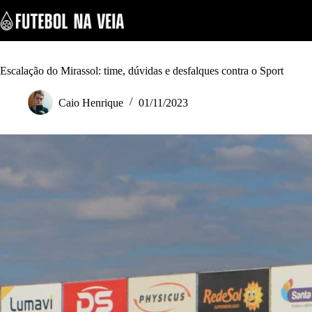
S
k
i
p
t
o
Escalação do Mirassol: time, dúvidas e desfalques contra o Sport
c
o
Caio Henrique
01/11/2023
n
t
e
n
t