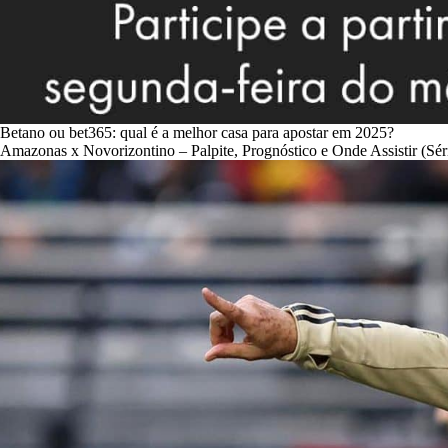
Betano ou bet365: qual é a melhor casa para apostar em 2025?
Amazonas x Novorizontino – Palpite, Prognóstico e Onde Assistir (Sér