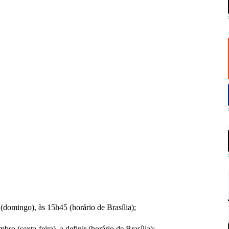
(domingo), às 15h45 (horário de Brasília);
o (sexta-feira), a definir (horário de Brasília);