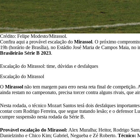
Crédito: Felipe Modesto/Mirassol.
Confira aqui a provável escalação do
Mirassol
. O próximo compromiss
19h (horário de Brasília), no Estádio José Maria de Campos Maia, no in
Brasileirão Série B 2023
.
Escalação do Mirassol: time, dúvidas e desfalques
Escalação do Mirassol
O
Mirassol
não tem margem para erro nesta reta final de competição. A
ainda restam no campeonato, precisa torcer contra alguns rivais, que ai
Nesta rodada, o técnico Mozart Santos terá dois desfalques importante
contar com Rodrigo Ferreira, que segue tratando lesão; e o defensor L
cumpre suspensão nesta rodada da Série B.
Provável escalação do Mirassol:
Alex Muralha; Heitor, Rodrigo Sam
Danielzinho e Chico Kim; Gabriel, Negueba e Zé Roberto.
Técnico:
M