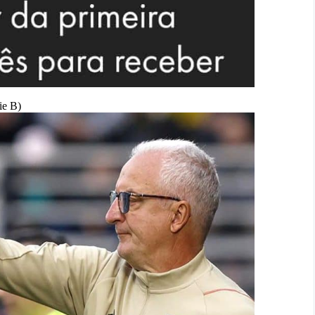
ie B)