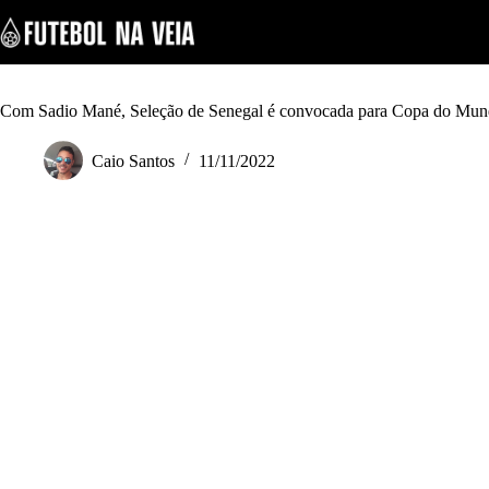
S
k
i
p
t
o
Com Sadio Mané, Seleção de Senegal é convocada para Copa do Mu
c
o
Caio Santos
11/11/2022
n
t
e
n
t