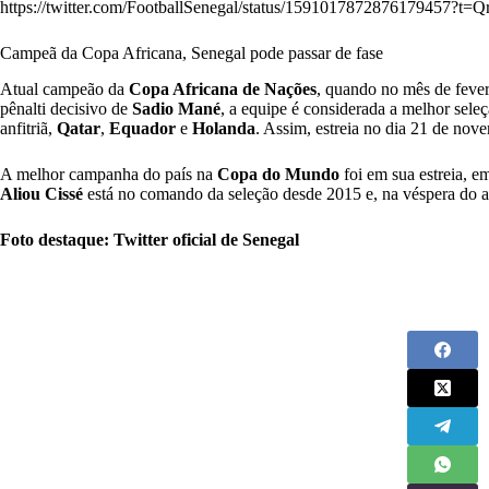
https://twitter.com/FootballSenegal/status/15910178728761794
Campeã da Copa Africana, Senegal pode passar de fase
Atual campeão da
Copa Africana de Nações
, quando no mês de fever
pênalti decisivo de
Sadio Mané
, a equipe é considerada a melhor sele
anfitriã,
Qatar
,
Equador
e
Holanda
. Assim, estreia no dia 21 de nov
A melhor campanha do país na
Copa do Mundo
foi em sua estreia, e
Aliou Cissé
está no comando da seleção desde 2015 e, na véspera do a
Foto destaque: Twitter oficial de Senegal