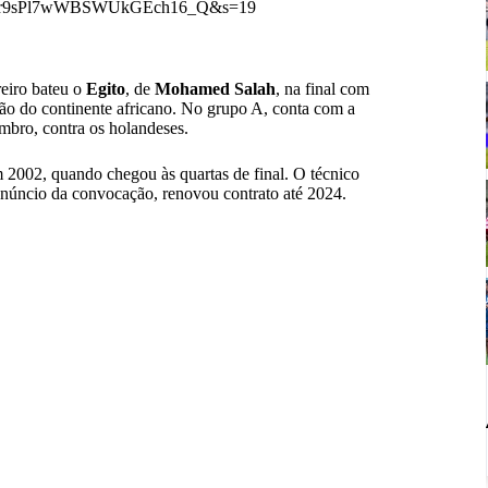
57?t=Qr9sPl7wWBSWUkGEch16_Q&s=19
eiro bateu o
Egito
, de
Mohamed Salah
, na final com
ção do continente africano. No grupo A, conta com a
embro, contra os holandeses.
m 2002, quando chegou às quartas de final. O técnico
núncio da convocação, renovou contrato até 2024.