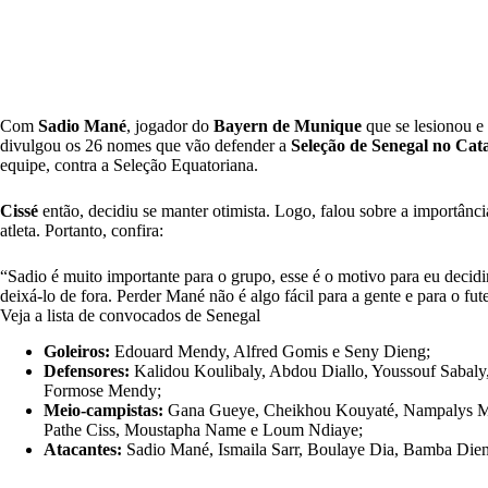
Com
Sadio Mané
, jogador do
Bayern de Munique
que se lesionou e
divulgou os 26 nomes que vão defender a
Seleção de Senegal no Cat
equipe, contra a Seleção Equatoriana.
Cissé
então, decidiu se manter otimista. Logo, falou sobre a importânc
atleta. Portanto, confira:
“Sadio é muito importante para o grupo, esse é o motivo para eu decid
deixá-lo de fora. Perder Mané não é algo fácil para a gente e para o fu
Veja a lista de convocados de Senegal
Goleiros:
Edouard Mendy, Alfred Gomis e Seny Dieng;
Defensores:
Kalidou Koulibaly, Abdou Diallo, Youssouf Sabaly,
Formose Mendy;
Meio-campistas:
Gana Gueye, Cheikhou Kouyaté, Nampalys Men
Pathe Ciss, Moustapha Name e Loum Ndiaye;
Atacantes:
Sadio Mané, Ismaila Sarr, Boulaye Dia, Bamba Dien