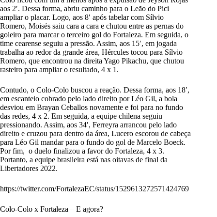
aos 2′. Dessa forma, abriu caminho para o Leão do Pici
ampliar o placar. Logo, aos 8′ após tabelar com Sílvio
Romero, Moisés saiu cara a cara e chutou entre as pernas do
goleiro para marcar o terceiro gol do Fortaleza. Em seguida, o
time cearense seguiu a pressão. Assim, aos 15′, em jogada
trabalha ao redor da grande área, Hércules tocou para Sílvio
Romero, que encontrou na direita Yago Pikachu, que chutou
rasteiro para ampliar o resultado, 4 x 1.
Contudo, o Colo-Colo buscou a reação. Dessa forma, aos 18′,
em escanteio cobrado pelo lado direito por Léo Gil, a bola
desviou em Brayan Ceballos novamente e foi para no fundo
das redes, 4 x 2. Em seguida, a equipe chilena seguiu
pressionando. Assim, aos 34′, Ferreyra arrancou pelo lado
direito e cruzou para dentro da área, Lucero escorou de cabeça
para Léo Gil mandar para o fundo do gol de Marcelo Boeck.
Por fim, o duelo finalizou a favor do Fortaleza, 4 x 3.
Portanto, a equipe brasileira está nas oitavas de final da
Libertadores 2022.
https://twitter.com/FortalezaEC/status/1529613272571424769
Colo-Colo x Fortaleza – E agora?