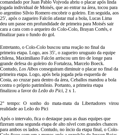
comandado por Juan Pablo Vojvoda abriu o placar após linda
jogada individual de Moisés, que ao entrar na área, tocou para
o argentino Sílvio Romero encobrir o goleiro. Em seguida, aos
25′, após o zagueiro Falcón afastar mal a bola, Lucas Lima
deu um passe em profundidade de primeira para Moisés sair
cara a cara com o arqueiro do Colo-Colo, Brayan Cortés, e
finalizar para o fundo do gol.
Entretanto, o Colo-Colo buscou uma reação no final da
primeira etapa. Logo, aos 35′, o zagueiro uruguaio da equipe
chilena, Maximiliano Falcón arriscou um tiro de longe para
grande defesa do goleiro do Fortaleza, Marcelo Boeck.
Contudo,
Los Albos
conseguiram diminuir o placar no final da
primeira etapa. Logo, após bela jogada pela esquerda de
Costa, ao cruzar para dentro da área, Ceballos mandou a bola
contra o próprio patrimônio. Portanto, a primeira etapa
finalizou a favor do
Leão do Pici
, 2 x 1.
2° tempo: O sonho do mata-mata da Libertadores virou
realidade ao Leão do Pici
Após o intervalo, fica o destaque para as duas equipes que
fizeram uma segunda etapa de alto nível com grandes chances
para ambos os lados. Contudo, no íncio da etapa final, o Colo-
Colo ficou com um a menos após a expulsão de Jeyson Rojas