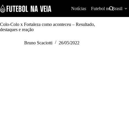
S
k
Notícias
Futebol no Brasil
i
p
t
Colo-Colo x Fortaleza como aconteceu – Resultado,
o
destaques e reação
c
o
Bruno Scaciotti
26/05/2022
n
t
e
n
t