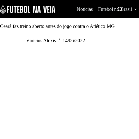
S
k
Notícias
Futebol no Brasil
i
p
t
Ceará faz treino aberto antes do jogo contra o Atlético-MG
o
c
Vinicius Alexis
14/06/2022
o
n
t
e
n
t