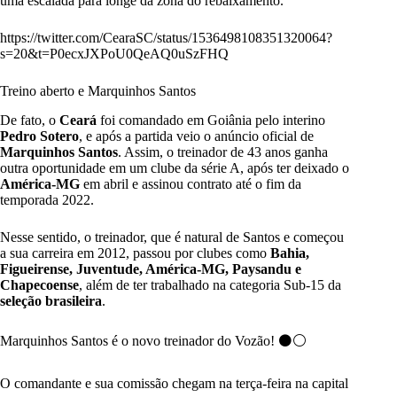
uma escalada para longe da zona do rebaixamento.
https://twitter.com/CearaSC/status/1536498108351320064?
s=20&t=P0ecxJXPoU0QeAQ0uSzFHQ
Treino aberto e Marquinhos Santos
De fato, o
Ceará
foi comandado em Goiânia pelo interino
Pedro Sotero
, e após a partida veio o anúncio oficial de
Marquinhos Santos
. Assim, o treinador de 43 anos ganha
outra oportunidade em um clube da série A, após ter deixado o
América-MG
em abril e assinou contrato até o fim da
temporada 2022.
Nesse sentido, o treinador, que é natural de Santos e começou
a sua carreira em 2012, passou por clubes como
Bahia,
Figueirense, Juventude, América-MG, Paysandu e
Chapecoense
, além de ter trabalhado na categoria Sub-15 da
seleção brasileira
.
Marquinhos Santos é o novo treinador do Vozão! ⚫⚪
O comandante e sua comissão chegam na terça-feira na capital