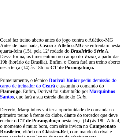
Ceará faz treino aberto antes do jogo contra o Atlético-MG
Antes de mais nada,
Ceará
x
Atlético-MG
se enfrentam nesta
quarta-feira (15), pela 12ª rodada do
Brasileirão Série A
.
Dessa forma, os times entram no campo do
Vozão,
a partir das
19h (horário de Brasília). Enfim, o Ceará fará um treino aberto
nesta terça (14) às 18h no
CT de Porangabuçu.
Primeiramente, o técnico
Dorival Júnior
pediu demissão do
cargo de treinador do
Ceará
e assumiu o comando do
Flamengo
. Enfim, Dorival foi substituído por
Marquinhos
Santos
, que fará a sua estreia diante do
Galo
.
Decerto, Marquinhos vai ter a oportunidade de comandar o
primeiro treino à frente do clube, diante do torcedor que deve
encher o
CT de Porangabuçu
nesta terça (14) às 18h. Afinal,
o momento é muito bom, com série invicta no
Campeonato
Brasileiro
, vitória no
Clássico-Rei
, com mando do rival e