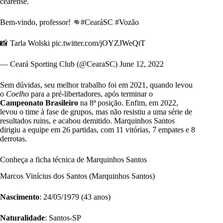
cearense.
Bem-vindo, professor! 👊
#CearáSC
#Vozão
📸 Tarla Wolski
pic.twitter.com/jOYZJWeQtT
— Ceará Sporting Club (@CearaSC)
June 12, 2022
Sem dúvidas, seu melhor trabalho foi em 2021, quando levou
o
Coelho
para a pré-libertadores, após terminar o
Campeonato Brasileiro
na 8ª posição. Enfim, em 2022,
levou o time à fase de grupos, mas não resistiu a uma série de
resultados ruins, e acabou demitido. Marquinhos Santos
dirigiu a equipe em 26 partidas, com 11 vitórias, 7 empates e 8
derrotas.
Conheça a ficha técnica de Marquinhos Santos
Marcos Vinícius dos Santos (Marquinhos Santos)
Nascimento
: 24/05/1979 (43 anos)
Naturalidade
: Santos-SP