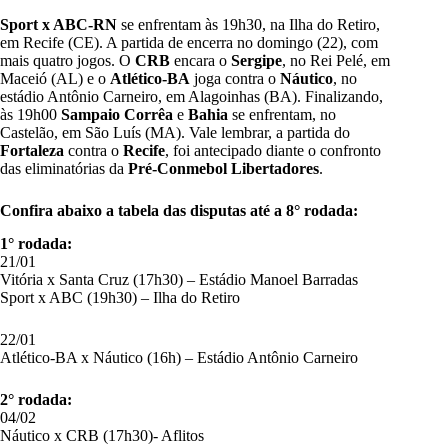
Sport x ABC-RN
se enfrentam às 19h30, na Ilha do Retiro,
em Recife (CE). A partida de encerra no domingo (22), com
mais quatro jogos. O
CRB
encara o
Sergipe
, no Rei Pelé, em
Maceió (AL) e o
Atlético-BA
joga contra o
Náutico
, no
estádio Antônio Carneiro, em Alagoinhas (BA). Finalizando,
às 19h00
Sampaio
Corrêa
e
Bahia
se enfrentam, no
Castelão, em São Luís (MA). Vale lembrar, a partida do
Fortaleza
contra o
Recife
, foi antecipado diante o confronto
das eliminatórias da
Pré-Conmebol Libertadores
.
Confira abaixo a tabela das disputas até a 8° rodada:
1° rodada:
21/01
Vitória x Santa Cruz (17h30) – Estádio Manoel Barradas
Sport x ABC (19h30) – Ilha do Retiro
22/01
Atlético-BA x Náutico (16h) – Estádio Antônio Carneiro
2° rodada:
04/02
Náutico x CRB (17h30)- Aflitos