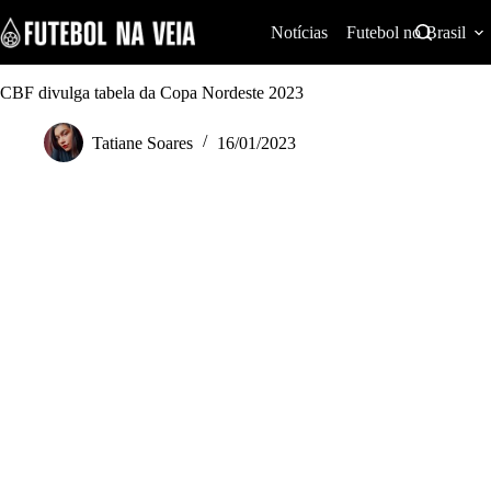
S
k
Notícias
Futebol no Brasil
i
p
t
CBF divulga tabela da Copa Nordeste 2023
o
c
Tatiane Soares
16/01/2023
o
n
t
e
n
t