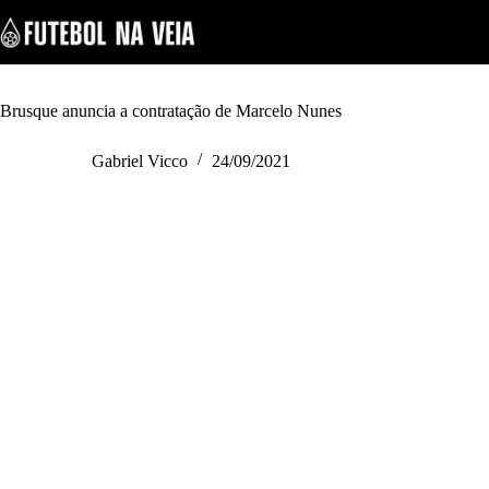
S
k
i
p
t
o
Brusque anuncia a contratação de Marcelo Nunes
c
o
Gabriel Vicco
24/09/2021
n
t
e
n
t