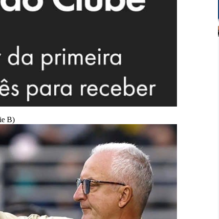
ie B)