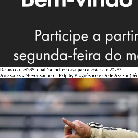
Betano ou bet365: qual é a melhor casa para apostar em 2025?
Amazonas x Novorizontino – Palpite, Prognóstico e Onde Assistir (Sér