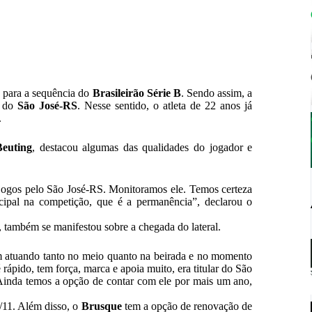
 para a sequência do
Brasileirão Série B
. Sendo assim, a
o do
São José-RS
. Nesse sentido, o atleta de 22 anos já
.
Beuting
, destacou algumas das qualidades do jogador e
e jogos pelo São José-RS. Monitoramos ele. Temos certeza
cipal na competição, que é a permanência”, declarou o
, também se manifestou sobre a chegada do lateral.
m atuando tanto no meio quanto na beirada e no momento
 rápido, tem força, marca e apoia muito, era titular do São
 Ainda temos a opção de contar com ele por mais um ano,
0/11. Além disso, o
Brusque
tem a opção de renovação de