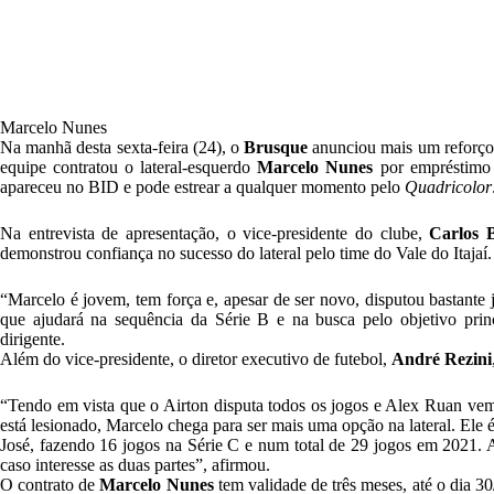
Marcelo Nunes
Na manhã desta sexta-feira (24), o
Brusque
anunciou mais um reforço
equipe contratou o lateral-esquerdo
Marcelo Nunes
por empréstim
apareceu no BID e pode estrear a qualquer momento pelo
Quadricolor
Na entrevista de apresentação, o vice-presidente do clube,
Carlos 
demonstrou confiança no sucesso do lateral pelo time do Vale do Itajaí.
“Marcelo é jovem, tem força e, apesar de ser novo, disputou bastant
que ajudará na sequência da Série B e na busca pelo objetivo prin
dirigente.
Além do vice-presidente, o diretor executivo de futebol,
André Rezini
“Tendo em vista que o Airton disputa todos os jogos e Alex Ruan ve
está lesionado, Marcelo chega para ser mais uma opção na lateral. Ele é
José, fazendo 16 jogos na Série C e num total de 29 jogos em 2021.
caso interesse as duas partes”, afirmou.
O contrato de
Marcelo Nunes
tem validade de três meses, até o dia 3