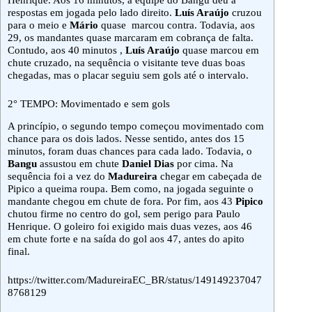
respostas em jogada pelo lado direito.
Luís Araújo
cruzou
para o meio e
Mário
quase marcou contra. Todavia, aos
29, os mandantes quase marcaram em cobrança de falta.
Contudo, aos 40 minutos ,
Luís Araújo
quase marcou em
chute cruzado, na sequência o visitante teve duas boas
chegadas, mas o placar seguiu sem gols até o intervalo.
2° TEMPO: Movimentado e sem gols
A princípio, o segundo tempo começou movimentado com
chance para os dois lados. Nesse sentido, antes dos 15
minutos, foram duas chances para cada lado. Todavia, o
Bangu
assustou em chute
Daniel Dias
por cima. Na
sequência foi a vez do
Madureira
chegar em cabeçada de
Pipico a queima roupa. Bem como, na jogada seguinte o
mandante chegou em chute de fora. Por fim, aos 43
Pipico
chutou firme no centro do gol, sem perigo para Paulo
Henrique. O goleiro foi exigido mais duas vezes, aos 46
em chute forte e na saída do gol aos 47, antes do apito
final.
https://twitter.com/MadureiraEC_BR/status/149149237047
8768129