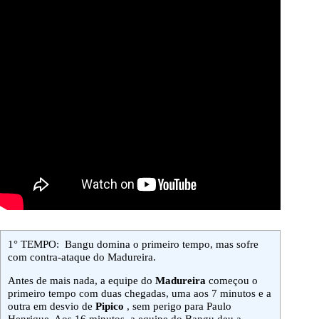
1° TEMPO: Bangu domina o primeiro tempo, mas sofre
com contra-ataque do Madureira.
Antes de mais nada, a equipe do
Madureira
começou o
primeiro tempo com duas chegadas, uma aos 7 minutos e a
outra em desvio de
Pipico
, sem perigo para Paulo
Henrique. Aos 16 minutos, a equipe do Bangu deu a