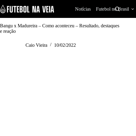
S
k
Notícias
Futebol no Brasil
i
p
t
Bangu x Madureira – Como aconteceu – Resultado, destaques
o
e reação
c
o
Caio Vieira
10/02/2022
n
t
e
n
t