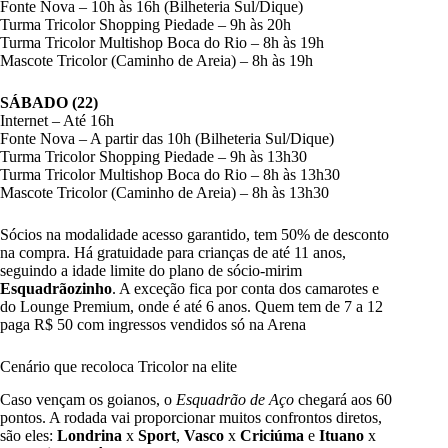
Fonte Nova – 10h às 16h (Bilheteria Sul/Dique)
Turma Tricolor Shopping Piedade – 9h às 20h
Turma Tricolor Multishop Boca do Rio – 8h às 19h
Mascote Tricolor (Caminho de Areia) – 8h às 19h
SÁBADO (22)
Internet – Até 16h
Fonte Nova – A partir das 10h (Bilheteria Sul/Dique)
Turma Tricolor Shopping Piedade – 9h às 13h30
Turma Tricolor Multishop Boca do Rio – 8h às 13h30
Mascote Tricolor (Caminho de Areia) – 8h às 13h30
Sócios na modalidade acesso garantido, tem 50% de desconto
na compra. Há gratuidade para crianças de até 11 anos,
seguindo a idade limite do plano de sócio-mirim
Esquadrãozinho
. A exceção fica por conta dos camarotes e
do Lounge Premium, onde é até 6 anos. Quem tem de 7 a 12
paga R$ 50 com ingressos vendidos só na Arena
Cenário que recoloca Tricolor na elite
Caso vençam os goianos, o
Esquadrão de Aço
chegará aos 60
pontos. A rodada vai proporcionar muitos confrontos diretos,
são eles:
Londrina
x
Sport
,
Vasco
x
Criciúma
e
Ituano
x