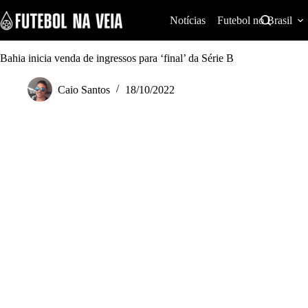
S
k
Notícias
Futebol no Brasil
i
p
t
Bahia inicia venda de ingressos para ‘final’ da Série B
o
c
Caio Santos
18/10/2022
o
n
t
e
n
t