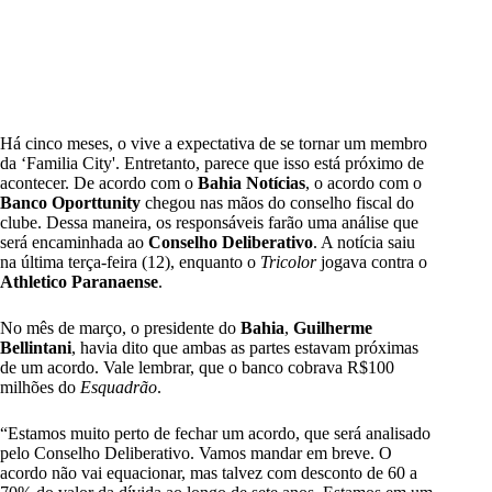
Há cinco meses, o vive a expectativa de se tornar um membro
da ‘Familia City'. Entretanto, parece que isso está próximo de
acontecer. De acordo com o
Bahia Notícias
, o acordo com o
Banco Oporttunity
chegou nas mãos do conselho fiscal do
clube. Dessa maneira, os responsáveis farão uma análise que
será encaminhada ao
Conselho Deliberativo
. A notícia saiu
na última terça-feira (12), enquanto o
Tricolor
jogava contra o
Athletico Paranaense
.
No mês de março, o presidente do
Bahia
,
Guilherme
Bellintani
, havia dito que ambas as partes estavam próximas
de um acordo. Vale lembrar, que o banco cobrava R$100
milhões do
Esquadrão
.
“Estamos muito perto de fechar um acordo, que será analisado
pelo Conselho Deliberativo. Vamos mandar em breve. O
acordo não vai equacionar, mas talvez com desconto de 60 a