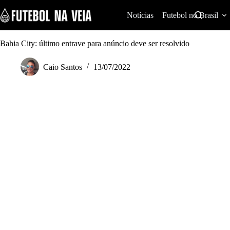
S
k
Notícias
Futebol no Brasil
i
p
t
Bahia City: último entrave para anúncio deve ser resolvido
o
c
Caio Santos
13/07/2022
o
n
t
e
n
t