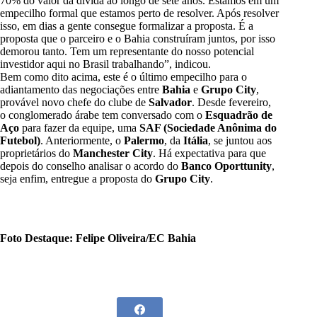
70% do valor da dívida ao longo de sete anos. Estamos em um
empecilho formal que estamos perto de resolver. Após resolver
isso, em dias a gente consegue formalizar a proposta. É a
proposta que o parceiro e o Bahia construíram juntos, por isso
demorou tanto. Tem um representante do nosso potencial
investidor aqui no Brasil trabalhando”, indicou.
Bem como dito acima, este é o último empecilho para o
adiantamento das negociações entre
Bahia
e
Grupo City
,
provável novo chefe do clube de
Salvador
. Desde fevereiro,
o conglomerado árabe tem conversado com o
Esquadrão de
Aço
para fazer da equipe, uma
SAF (Sociedade Anônima do
Futebol)
. Anteriormente, o
Palermo
, da
Itália
, se juntou aos
proprietários do
Manchester City
. Há expectativa para que
depois do conselho analisar o acordo do
Banco Oporttunity
,
seja enfim, entregue a proposta do
Grupo City
.
Foto Destaque: Felipe Oliveira/EC Bahia