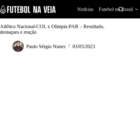
S
k
Notícias
Futebol no Brasil
i
p
t
Atlético Nacional-COL x Olimpia-PAR – Resultado,
o
destaques e reação
c
o
Paulo Sérgio Nunes
03/05/2023
n
t
e
n
t