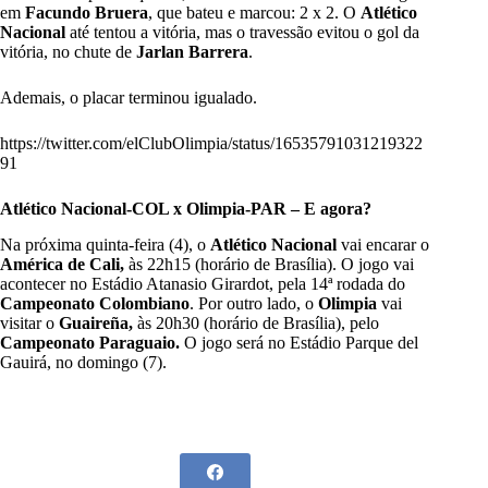
em
Facundo
Bruera
, que bateu e marcou: 2 x 2. O
Atlético
Nacional
até tentou a vitória, mas o travessão evitou o gol da
vitória, no chute de
Jarlan Barrera
.
Ademais, o placar terminou igualado.
https://twitter.com/elClubOlimpia/status/16535791031219322
91
Atlético Nacional-COL x Olimpia-PAR – E agora?
Na próxima quinta-feira (4), o
Atlético Nacional
vai encarar o
América de Cali,
às 22h15 (horário de Brasília)
.
O jogo vai
acontecer no Estádio Atanasio Girardot, pela 14ª rodada do
Campeonato Colombiano
.
Por outro lado, o
Olimpia
vai
visitar o
Guaireña,
às 20h30 (horário de Brasília), pelo
Campeonato Paraguaio.
O jogo será no Estádio Parque del
Gauirá, no domingo (7).