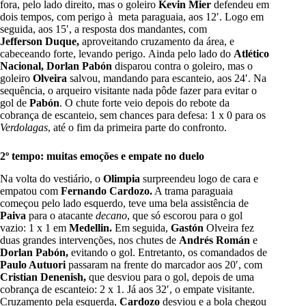
fora, pelo lado direito, mas o goleiro
Kevin Mier
defendeu em
dois tempos, com perigo à meta paraguaia, aos 12′. Logo em
seguida, aos 15′, a resposta dos mandantes, com
Jefferson
Duque,
aproveitando cruzamento da área, e
cabeceando forte, levando perigo.
Ainda pelo lado do
Atlético
Nacional, Dorlan Pabón
disparou contra o goleiro, mas o
goleiro
Olveira
salvou, mandando para escanteio, aos 24′. Na
sequência, o arqueiro visitante nada pôde fazer para evitar o
gol de
Pabón
. O chute forte veio depois do rebote da
cobrança de escanteio, sem chances para defesa: 1 x 0 para os
Verdolagas
, até o fim da primeira parte do confronto.
2º tempo: muitas emoções e empate no duelo
Na volta do vestiário, o
Olimpia
surpreendeu logo de cara e
empatou com
Fernando Cardozo.
A trama paraguaia
começou pelo lado esquerdo, teve uma bela assistência de
Paiva
para o atacante
decano
, que só escorou para o gol
vazio: 1 x 1 em
Medellin.
Em seguida,
Gastón
Olveira fez
duas grandes intervenções, nos chutes de
Andrés Román
e
Dorlan Pabón,
evitando o gol.
Entretanto, os comandados de
Paulo Autuori
passaram na frente do marcador aos 20′, com
Cristian Denenish,
que desviou para o gol, depois de uma
cobrança de escanteio: 2 x 1. Já aos 32′, o empate visitante.
Cruzamento pela esquerda,
Cardozo
desviou e a bola chegou