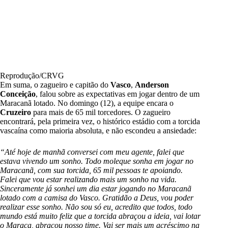
Reprodução/CRVG
Em suma, o zagueiro e capitão do
Vasco
,
Anderson
Conceição
, falou sobre as expectativas em jogar dentro de um
Maracanã lotado. No domingo (12), a equipe encara o
Cruzeiro
para mais de 65 mil torcedores. O zagueiro
encontrará, pela primeira vez, o histórico estádio com a torcida
vascaína como maioria absoluta, e não escondeu a ansiedade:
“Até hoje de manhã conversei com meu agente, falei que
estava vivendo um sonho. Todo moleque sonha em jogar no
Maracanã, com sua torcida, 65 mil pessoas te apoiando.
Falei que vou estar realizando mais um sonho na vida.
Sinceramente já sonhei um dia estar jogando no Maracanã
lotado com a camisa do Vasco. Gratidão a Deus, vou poder
realizar esse sonho. Não sou só eu, acredito que todos, todo
mundo está muito feliz que a torcida abraçou a ideia, vai lotar
o Maraca, abraçou nosso time. Vai ser mais um acréscimo na