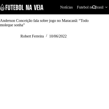
S
k
Notícias
Futebol no Brasil
i
p
t
Anderson Conceição fala sobre jogo no Maracanã: “Todo
o
moleque sonha”
c
o
Robert Ferreira
10/06/2022
n
t
e
n
t