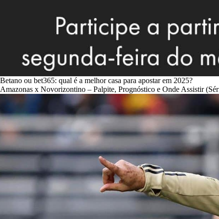
Betano ou bet365: qual é a melhor casa para apostar em 2025?
Amazonas x Novorizontino – Palpite, Prognóstico e Onde Assistir (Sér