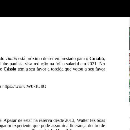
a do
Timão
está próximo de ser emprestado para o
Cuiabá
,
clube paulista visa redução na folha salarial em 2021. No
de
Cássio
tem a seu favor a torcida que votou a seu favor
ça
https://t.co/tCW0kfUltO
. Apesar de estar na reserva desde 2013, Walter fez boas
ogador experiente que pode assumir a liderança dentro de