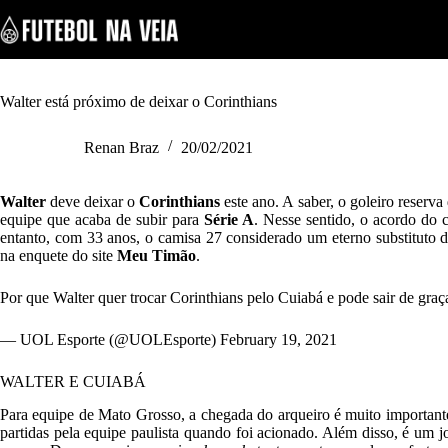
S
k
i
p
t
o
Walter está próximo de deixar o Corinthians
c
o
Renan Braz
20/02/2021
n
t
e
Walter
deve deixar o
Corinthians
este ano. A saber, o goleiro reserv
n
equipe que acaba de subir para
Série A
. Nesse sentido, o acordo do 
t
entanto, com 33 anos, o camisa 27 considerado um eterno substituto 
na enquete do site
Meu Timão
.
Por que Walter quer trocar Corinthians pelo Cuiabá e pode sair de gra
— UOL Esporte (@UOLEsporte)
February 19, 2021
WALTER E CUIABÁ
Para equipe de Mato Grosso, a chegada do arqueiro é muito importante
partidas pela equipe paulista quando foi acionado. Além disso, é um j