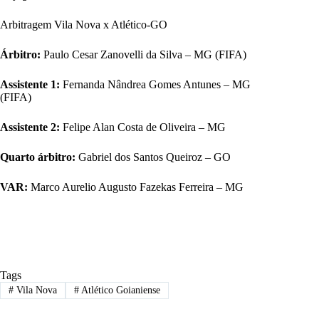
Igor
16
Arbitragem Vila Nova x Atlético-GO
Dodo
20
Árbitro:
Paulo Cesar Zanovelli da Silva – MG (FIFA)
Marcos Vinicius Serrato
17
Emerson Raymundo Santos
14
Assistente 1:
Fernanda Nândrea Gomes Antunes – MG
(FIFA)
Diego Loureiro
12
Matheus Peixoto
18
Assistente 2:
Felipe Alan Costa de Oliveira – MG
Heron
15
Quarto árbitro:
Gabriel dos Santos Queiroz – GO
Rhaldney
19
VAR:
Marco Aurelio Augusto Fazekas Ferreira – MG
Airton
22
Wellison Matheus Rodriguez Regis
21
Tags
#
Vila Nova
#
Atlético Goianiense