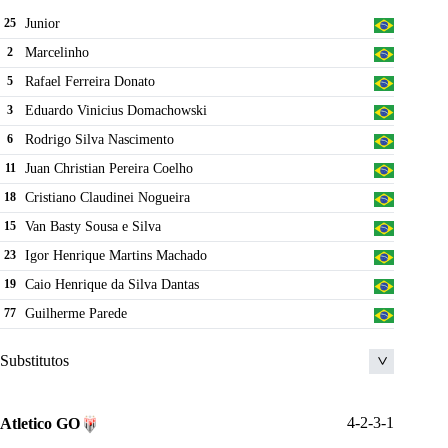
Junior
25
Marcelinho
2
Rafael Ferreira Donato
5
Eduardo Vinicius Domachowski
3
Rodrigo Silva Nascimento
6
Juan Christian Pereira Coelho
11
Cristiano Claudinei Nogueira
18
Van Basty Sousa e Silva
15
Igor Henrique Martins Machado
23
Caio Henrique da Silva Dantas
19
Guilherme Parede
77
Substitutos
Ronald Santanna Rodrigues
17
4-2-3-1
Atletico GO
Altemir Cordeiro Pessu00f4a Neto
9