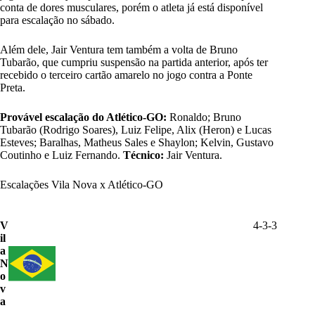
conta de dores musculares, porém o atleta já está disponível
para escalação no sábado.
Além dele, Jair Ventura tem também a volta de Bruno
Tubarão, que cumpriu suspensão na partida anterior, após ter
recebido o terceiro cartão amarelo no jogo contra a Ponte
Preta.
Provável escalação do Atlético-GO:
Ronaldo; Bruno
Tubarão (Rodrigo Soares), Luiz Felipe, Alix (Heron) e Lucas
Esteves; Baralhas, Matheus Sales e Shaylon; Kelvin, Gustavo
Coutinho e Luiz Fernando.
Técnico:
Jair Ventura.
Escalações Vila Nova x Atlético-GO
V
4-3-3
il
a
N
o
v
a