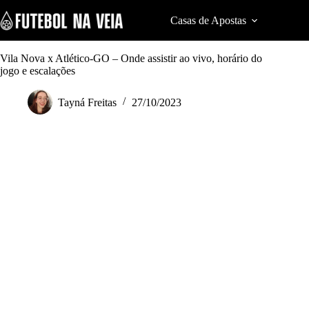
S
k
Casas de Apostas
Cod
i
p
t
Vila Nova x Atlético-GO – Onde assistir ao vivo, horário do
o
jogo e escalações
c
o
Tayná Freitas
27/10/2023
n
t
e
n
t