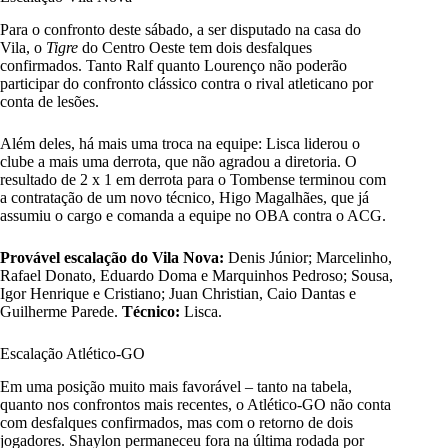
Para o confronto deste sábado, a ser disputado na casa do
Vila, o
Tigre
do Centro Oeste tem dois desfalques
confirmados. Tanto Ralf quanto Lourenço não poderão
participar do confronto clássico contra o rival atleticano por
conta de lesões.
Além deles, há mais uma troca na equipe: Lisca liderou o
clube a mais uma derrota, que não agradou a diretoria. O
resultado de 2 x 1 em derrota para o Tombense terminou com
a contratação de um novo técnico, Higo Magalhães, que já
assumiu o cargo e comanda a equipe no OBA contra o ACG.
Provável escalação do Vila Nova:
Denis Júnior; Marcelinho,
Rafael Donato, Eduardo Doma e Marquinhos Pedroso; Sousa,
Igor Henrique e Cristiano; Juan Christian, Caio Dantas e
Guilherme Parede.
Técnico:
Lisca.
Escalação Atlético-GO
Em uma posição muito mais favorável – tanto na tabela,
quanto nos confrontos mais recentes, o Atlético-GO não conta
com desfalques confirmados, mas com o retorno de dois
jogadores. Shaylon permaneceu fora na última rodada por