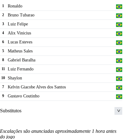
Ronaldo
1
Joao Paulo Ferreira Lourenco
10
Bruno Tubarao
2
Jean Pierre Freitas Militao
4
Luiz Felipe
3
Romarinho
21
Alix Vinicius
4
Vanderlei Farias Da Silva
1
Lucas Esteves
6
Johnathan Marlone Azevedo da Silva
7
Matheus Sales
5
Marquinhos Pedroso
16
Gabriel Baralha
8
Henrique Almeida
91
Luiz Fernando
11
Leonardo da Silva Cruz Duarte
22
Shaylon
10
Joao Lucas Vilela de Sousa
8
Kelvin Giacobe Alves dos Santos
7
Luciano Francisco Paulino
20
Gustavo Coutinho
9
Substitutos
Rodrigo Soares
2
Escalações são anunciadas aproximadamente 1 hora antes
Daniel
23
do jogo