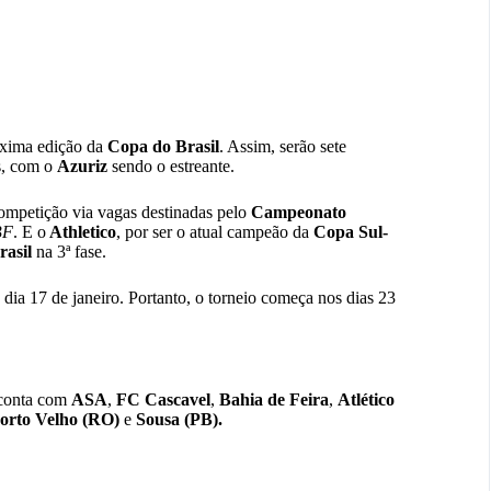
óxima edição da
Copa do Brasil
. Assim, serão sete
es, com o
Azuriz
sendo o estreante.
ompetição via vagas destinadas pelo
Campeonato
BF
. E o
Athletico
, por ser o atual campeão da
Copa Sul-
asil
na 3ª fase.
 dia 17 de janeiro. Portanto, o torneio começa nos dias 23
 conta com
ASA
,
FC Cascavel
,
Bahia de Feira
,
Atlético
orto Velho (RO)
e
Sousa (PB).