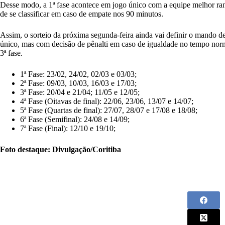
Desse modo, a 1ª fase acontece em jogo único com a equipe melhor r
de se classificar em caso de empate nos 90 minutos.
Assim, o
sorteio da próxima segunda-feira ainda vai definir o mando 
único, mas com decisão de pênalti em caso de igualdade no tempo norma
3ª fase.
1ª Fase: 23/02, 24/02, 02/03 e 03/03;
2ª Fase: 09/03, 10/03, 16/03 e 17/03;
3ª Fase: 20/04 e 21/04; 11/05 e 12/05;
4ª Fase (Oitavas de final): 22/06, 23/06, 13/07 e 14/07;
5ª Fase (Quartas de final): 27/07, 28/07 e 17/08 e 18/08;
6ª Fase (Semifinal): 24/08 e 14/09;
7ª Fase (Final): 12/10 e 19/10;
Foto destaque: Divulgação/Coritiba