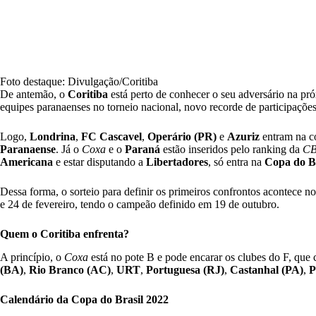
Foto destaque: Divulgação/Coritiba
De antemão, o
Coritiba
está perto de conhecer o seu adversário na pr
equipes paranaenses no torneio nacional, novo recorde de participaçõ
Logo,
Londrina
,
FC Cascavel
,
Operário (PR)
e
Azuriz
entram na c
Paranaense
. Já o
Coxa
e o
Paraná
estão inseridos pelo ranking da
C
Americana
e estar disputando a
Libertadores
, só entra na
Copa do Br
Dessa forma, o sorteio para definir os primeiros confrontos acontece no
e 24 de fevereiro, tendo o campeão definido em 19 de outubro.
Quem o Coritiba enfrenta?
A princípio, o
Coxa
está no pote B e pode encarar os clubes do F, que
(BA)
,
Rio Branco (AC)
,
URT
,
Portuguesa (RJ)
,
Castanhal (PA)
,
P
Calendário da
Copa do Brasil
2022