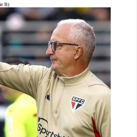
ie B)