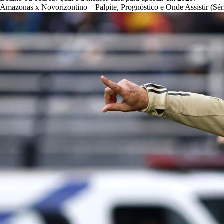
Amazonas x Novorizontino – Palpite, Prognóstico e Onde Assistir (Sér