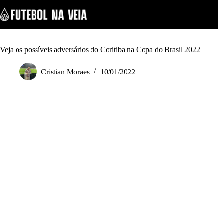
S
k
i
p
t
o
Veja os possíveis adversários do Coritiba na Copa do Brasil 2022
c
o
Cristian Moraes
10/01/2022
n
t
e
n
t