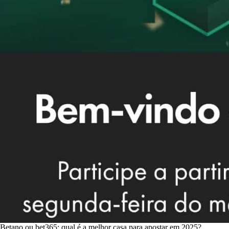
Betano ou bet365: qual é a melhor casa para apostar em 2025?