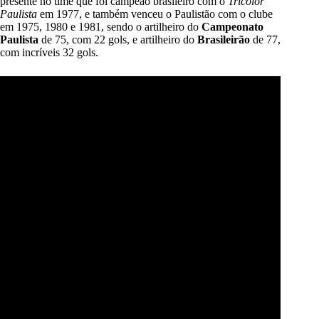
presente no time que foi campeão brasileiro com o
Tricolor
Paulista
em 1977, e também venceu o Paulistão com o clube
em 1975, 1980 e 1981, sendo o artilheiro do
Campeonato
Paulista
de 75, com 22 gols, e artilheiro do
Brasileirão
de 77,
com incríveis 32 gols.