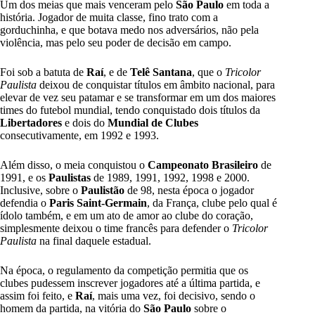
Um dos meias que mais venceram pelo
São Paulo
em toda a
história. Jogador de muita classe, fino trato com a
gorduchinha, e que botava medo nos adversários, não pela
violência, mas pelo seu poder de decisão em campo.
Foi sob a batuta de
Raí
, e de
Telê Santana
, que o
Tricolor
Paulista
deixou de conquistar títulos em âmbito nacional, para
elevar de vez seu patamar e se transformar em um dos maiores
times do futebol mundial, tendo conquistado dois títulos da
Libertadores
e dois do
Mundial de Clubes
consecutivamente, em 1992 e 1993.
Além disso, o meia conquistou o
Campeonato Brasileiro
de
1991, e os
Paulistas
de 1989, 1991, 1992, 1998 e 2000.
Inclusive, sobre o
Paulistão
de 98, nesta época o jogador
defendia o
Paris Saint-Germain
, da França, clube pelo qual é
ídolo também, e em um ato de amor ao clube do coração,
simplesmente deixou o time francês para defender o
Tricolor
Paulista
na final daquele estadual.
Na época, o regulamento da competição permitia que os
clubes pudessem inscrever jogadores até a última partida, e
assim foi feito, e
Raí
, mais uma vez, foi decisivo, sendo o
homem da partida, na vitória do
São Paulo
sobre o