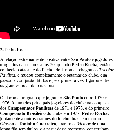
2- Pedro Rocha
A relação extremamente positiva entre
São Paulo
e jogadores
uruguaios nasceu nos anos 70, quando
Pedro Rocha
, então
conhecido atacante do futebol do Uruguai, chegou ao
Tricolor
Paulista
, e mudou completamente o patamar do clube, qua
passou a conquistar títulos e pela primeira vez, figurou entre
os grandes no âmbito nacional.
O atacante uruguaio que jogou no
São Paulo
entre 1970 e
1976, foi um dos principais jogadores do clube na conquista
dos
Campeonatos Paulistas
de 1971 e 1975, e do primeiro
Campeonato Brasileiro
do clube em 1977.
Pedro Rocha
,
juntamente a outros craques do futebol brasileiro, como
Gérson
e
Toninho Guerreiro
, tiraram o
Tricolor
de uma
longa fila sem títulos, e a partir deste momento, construíram