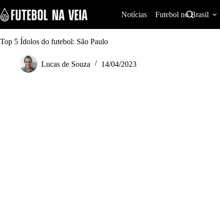
S
k
Notícias
Futebol no Brasil
i
p
t
Top 5 Ídolos do futebol: São Paulo
o
c
Lucas de Souza
14/04/2023
o
n
t
e
n
t