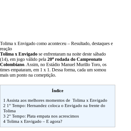
Tolima x Envigado como aconteceu – Resultado, destaques e
reação
Tolima x Envigado
se enfrentaram na noite deste sábado
a
(14), em jogo válido pela
20
rodada
do Campeonato
Colombiano
. Assim, no Estádio Manuel Murillo Toro, os
times empataram, em 1 x 1. Dessa forma, cada um somou
mais um ponto na comeptição.
Índice
1
Assista aos melhores momentos de Tolima x Envigado
2
1° Tempo: Hernandez coloca o Envigado na frente do
Tolima
3
2° Tempo: Plata empata nos acrescimos
4
Tolima x Envigado – E agora?