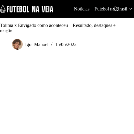
S
k
Notícias
Futebol no Brasil
i
p
t
Tolima x Envigado como aconteceu – Resultado, destaques e
o
reação
c
o
Igor Manoel
15/05/2022
n
t
e
n
t