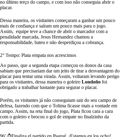
no último terço do campo, e com isso não conseguia abrir o
placar.
Dessa maneira, os visitantes começaram a ganhar um pouco
mais de confiança e saíram um pouco mais para o jogo.
Assim, equipe teve a chance de abrir o marcador com a
penalidade marcada, Jesus Hernandez chamou a
responsabilidade, bateu e não desperdiçou a cobrança.
2° Tempo: Plata empata nos acrescimos
Ao passo, que a segunda etapa começou os donos da casa
sabiam que precisariam dar um jeito de tirar a desvantagem do
placar para tentar uma virada. Assim, voltaram levando perigo
para os visitantes, dessa maneira o goleiro
Londoño
foi
obrigado a trabalhar bastante para segurar o placar.
Porém, os visitantes já não conseguiam sair do seu campo de
defesa, fazendo com que o Tolima ficasse mais a vontade em
campo. Assim, na reta final do jogo, Plata ficou cara a cara
com o goleiro e brocou o gol de empate no finalzinho da
partida.
96’ ⌚️Finaliza el partido en Ibagué. ¡Estamos en los ocho!