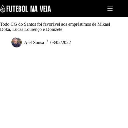
S
k
i
p
t
Todo CG do Santos foi favorável aos empréstimos de Mikael
o
Doka, Lucas Lourenço e Donizete
c
o
Alef Sousa
03/02/2022
n
t
e
n
t