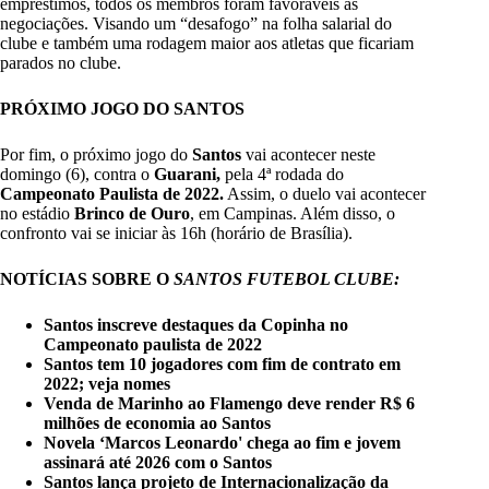
empréstimos, todos os membros foram favoráveis às
negociações. Visando um “desafogo” na folha salarial do
clube e também uma rodagem maior aos atletas que ficariam
parados no clube.
PRÓXIMO JOGO DO SANTOS
Por fim, o próximo jogo do
Santos
vai acontecer neste
domingo (6), contra o
Guarani,
pela 4ª rodada do
Campeonato Paulista de 2022.
Assim, o duelo vai acontecer
no estádio
Brinco de Ouro
, em Campinas. Além disso, o
confronto vai se iniciar às 16h (horário de Brasília).
NOTÍCIAS SOBRE O
SANTOS FUTEBOL CLUBE:
Santos inscreve destaques da Copinha no
Campeonato paulista de 2022
Santos tem 10 jogadores com fim de contrato em
2022; veja nomes
Venda de Marinho ao Flamengo deve render R$ 6
milhões de economia ao Santos
Novela ‘Marcos Leonardo' chega ao fim e jovem
assinará até 2026 com o Santos
Santos lança projeto de Internacionalização da