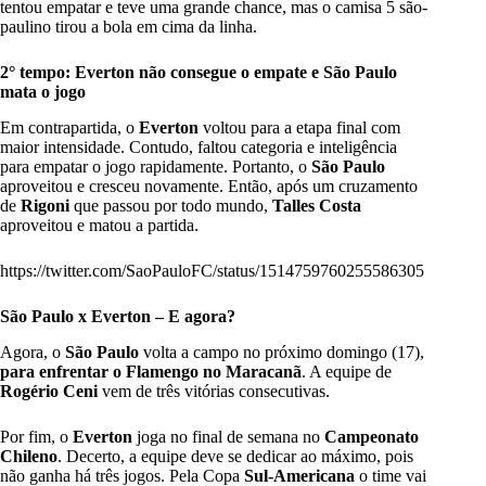
tentou empatar e teve uma grande chance, mas o camisa 5 são-
paulino tirou a bola em cima da linha.
2° tempo: Everton não consegue o empate e São Paulo
mata o jogo
Em contrapartida, o
Everton
voltou para a etapa final com
maior intensidade. Contudo, faltou categoria e inteligência
para empatar o jogo rapidamente. Portanto, o
São Paulo
aproveitou e cresceu novamente. Então, após um cruzamento
de
Rigoni
que passou por todo mundo,
Talles Costa
aproveitou e matou a partida.
https://twitter.com/SaoPauloFC/status/1514759760255586305
São Paulo x Everton – E agora?
Agora, o
São Paulo
volta a campo no próximo domingo (17),
para enfrentar o Flamengo no Maracanã
. A equipe de
Rogério Ceni
vem de três vitórias consecutivas.
Por fim, o
Everton
joga no final de semana no
Campeonato
Chileno
. Decerto, a equipe deve se dedicar ao máximo, pois
não ganha há três jogos. Pela Copa
Sul-Americana
o time vai