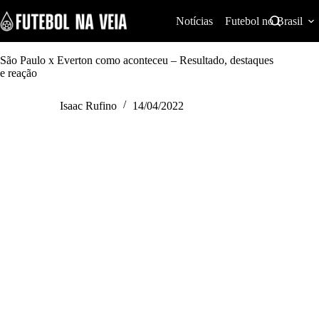
S
k
Notícias
Futebol no Brasil
i
p
t
São Paulo x Everton como aconteceu – Resultado, destaques
o
e reação
c
o
Isaac Rufino
14/04/2022
n
t
e
n
t