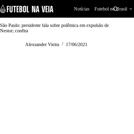
S
k
Notícias
Futebol no Brasil
i
p
t
São Paulo: presidente fala sobre polêmica em expulsão de
o
Nestor; confira
c
o
Alexsander Vieira
17/06/2021
n
t
e
n
t