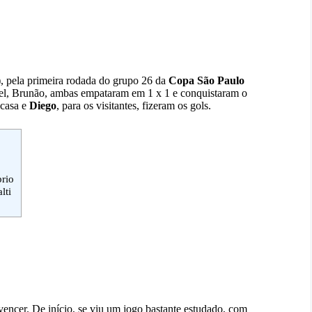
4), pela primeira rodada do grupo 26 da
Copa São Paulo
iel, Brunão, ambas empataram em 1 x 1 e conquistaram o
 casa e
Diego
, para os visitantes, fizeram os gols.
brio
lti
encer. De início, se viu um jogo bastante estudado, com