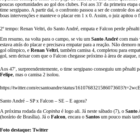
poucas oportunidades ao gol dos clubes. Foi aos 33′ da primeira etapa
time sergipano. A partir daí, o confronto passou a ser de controle dos 
boas intervenções e manteve o placar em 1 x 0. Assim, o juiz apitou o 
2º tempo: Renan Veltri, do Santo André, empata e Falcon perde pênalti
Em resumo, na volta para o campo, se viu um
Santo André
com mais v
estava atrás do placar e precisava empatar para a reação. Não demoro m
gol olímpico, e
Renan Veltri
, também camisa 4, completou para empat
gol, sem deixar com que o Falcon chegasse próximo à área de ataque, 
Aos 47′, surpreendentemente, o time sergipano conseguiu um pênalti par
Felipe
, mas o camisa 2 isolou.
https://twitter.com/ecsantoandre/status/1610768321586073603?t
Santo André – SP x Falcon – SE – E agora?
A próxima rodada da
Copinha
é logo ali. Já neste sábado (7), o
Santo 
(horário de Brasília). Já o
Falcon
, encara o
Santos
um pouco mais tarde,
Foto destaque: Twitter