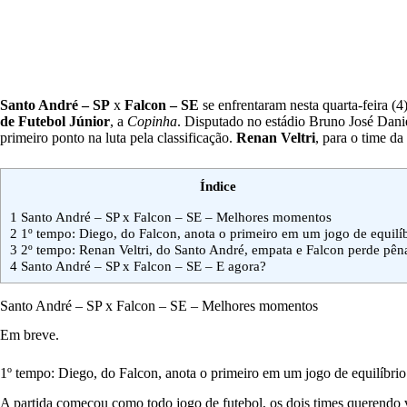
Santo André – SP
x
Falcon – SE
se enfrentaram nesta quarta-feira (
de Futebol Júnior
, a
Copinha
. Disputado no estádio Bruno José Dan
primeiro ponto na luta pela classificação.
Renan Veltri
, para o time da
Índice
1
Santo André – SP x Falcon – SE – Melhores momentos
2
1º tempo: Diego, do Falcon, anota o primeiro em um jogo de equilí
3
2º tempo: Renan Veltri, do Santo André, empata e Falcon perde pêna
4
Santo André – SP x Falcon – SE – E agora?
Santo André – SP x Falcon – SE – Melhores momentos
Em breve.
1º tempo: Diego, do Falcon, anota o primeiro em um jogo de equilíbrio
A partida começou como todo jogo de futebol, os dois times querendo v