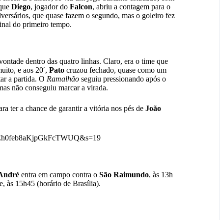
 que
Diego
, jogador do
Falcon
, abriu a contagem para o
adversários, que quase fazem o segundo, mas o goleiro fez
final do primeiro tempo.
ontade dentro das quatro linhas. Claro, era o time que
uito, e aos 20′,
Pato
cruzou fechado, quase como um
ar a partida. O
Ramalhão
seguiu pressionando após o
mas não conseguiu marcar a virada.
a ter a chance de garantir a vitória nos pés de
João
=2wcEh0feb8aKjpGkFcTWUQ&s=19
André
entra em campo contra o
São Raimundo
, às 13h
 às 15h45 (horário de Brasília).