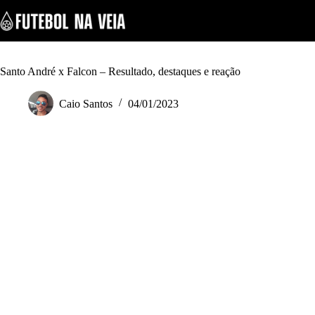
S
k
i
p
t
o
Santo André x Falcon – Resultado, destaques e reação
c
o
Caio Santos
04/01/2023
n
t
e
n
t