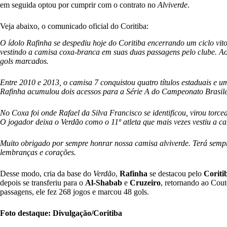
em seguida optou por cumprir com o contrato no
Alviverde
.
Veja abaixo, o comunicado oficial do Coritiba:
O ídolo Rafinha se despediu hoje do Coritiba encerrando um ciclo vito
vestindo a camisa coxa-branca em suas duas passagens pelo clube. A
gols marcados.
Entre 2010 e 2013, o camisa 7 conquistou quatro títulos estaduais e u
Rafinha acumulou dois acessos para a Série A do Campeonato Brasile
No Coxa foi onde Rafael da Silva Francisco se identificou, virou torc
O jogador deixa o Verdão como o 11º atleta que mais vezes vestiu a ca
Muito obrigado por sempre honrar nossa camisa alviverde. Terá sempr
lembranças e corações.
Desse modo, cria da base do
Verdão
,
Rafinha
se destacou pelo
Coriti
depois se transferiu para o
Al-Shabab
e
Cruzeiro
, retornando ao Cout
passagens, ele fez 268 jogos e marcou 48 gols.
Foto destaque: Divulgação/Coritiba