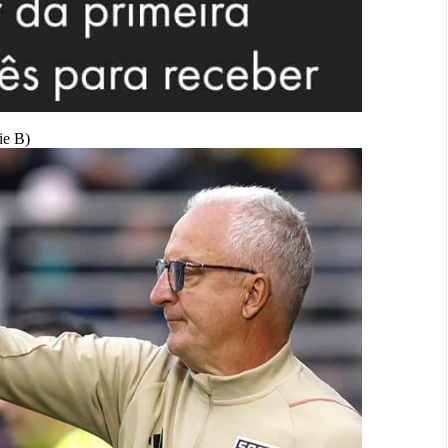
ie B)