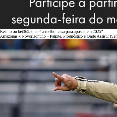
Betano ou bet365: qual é a melhor casa para apostar em 2025?
Amazonas x Novorizontino – Palpite, Prognóstico e Onde Assistir (Sér