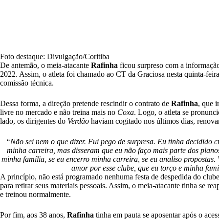
Foto destaque: Divulgação/Coritiba
De antemão, o meia-atacante
Rafinha
ficou surpreso com a informação
2022. Assim, o atleta foi chamado ao CT da Graciosa nesta quinta-feira
comissão técnica.
Dessa forma, a direção pretende rescindir o contrato de
Rafinha
, que i
livre no mercado e não treina mais no
Coxa
.
Logo, o atleta se pronunci
lado, os dirigentes do
Verdão
haviam cogitado nos últimos dias, renova
“Não sei nem o que dizer. Fui pego de surpresa. Eu tinha decidido 
minha carreira, mas disseram que eu não faço mais parte dos planos
minha família, se eu encerro minha carreira, se eu analiso propostas.
amor por esse clube, que eu torço e minha famí
A princípio, não está programado nenhuma festa de despedida do club
para retirar seus materiais pessoais. Assim, o meia-atacante tinha se re
e treinou normalmente.
Por fim, aos 38 anos,
Rafinha
tinha em pauta se aposentar após o aces