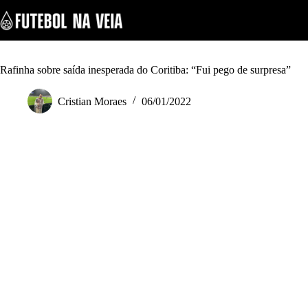
S
k
i
p
t
o
Rafinha sobre saída inesperada do Coritiba: “Fui pego de surpresa”
c
o
Cristian Moraes
06/01/2022
n
t
e
n
t