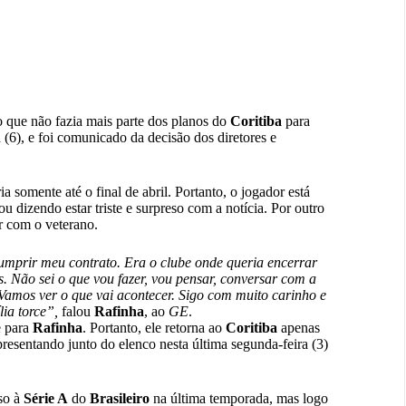
 que não fazia mais parte dos planos do
Coritiba
para
 (6), e foi comunicado da decisão dos diretores e
ria somente até o final de abril. Portanto, o jogador está
ou dizendo estar triste e surpreso com a notícia. Por outro
r com o veterano.
cumprir meu contrato. Era o clube onde queria encerrar
. Não sei o que vou fazer, vou pensar, conversar com a
 Vamos ver o que vai acontecer. Sigo com muito carinho e
lia torce”,
falou
Rafinha
, ao
GE
.
e para
Rafinha
. Portanto, ele retorna ao
Coritiba
apenas
apresentando junto do elenco nesta última segunda-feira (3)
so à
Série A
do
Brasileiro
na última temporada, mas logo