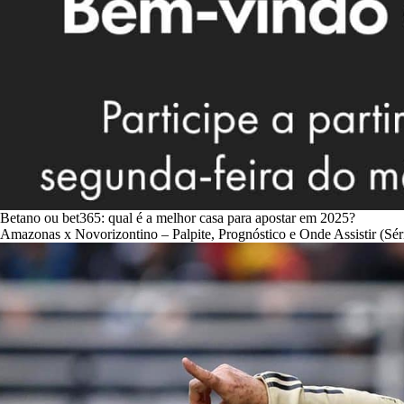
Betano ou bet365: qual é a melhor casa para apostar em 2025?
Amazonas x Novorizontino – Palpite, Prognóstico e Onde Assistir (Sér