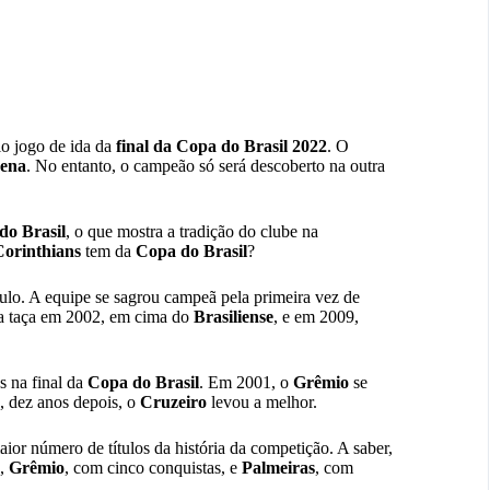
o jogo de ida da
final da Copa do Brasil 2022
. O
rena
. No entanto, o campeão só será descoberto na outra
do Brasil
, o que mostra a tradição do clube na
Corinthians
tem da
Copa do Brasil
?
tulo. A equipe se sagrou campeã pela primeira vez de
r a taça em 2002, em cima do
Brasiliense
, e em 2009,
s na final da
Copa do Brasil
. Em 2001, o
Grêmio
se
, dez anos depois, o
Cruzeiro
levou a melhor.
ior número de títulos da história da competição. A saber,
s,
Grêmio
, com cinco conquistas, e
Palmeiras
, com