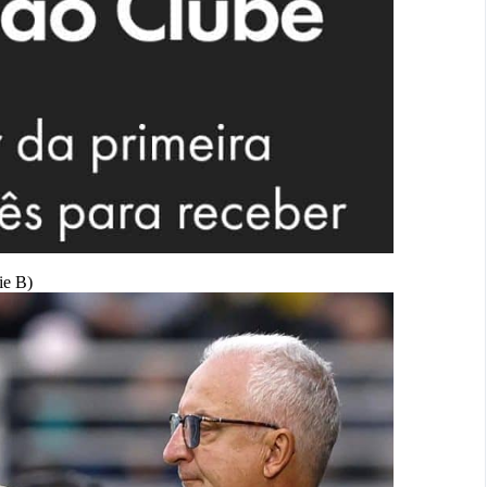
ie B)