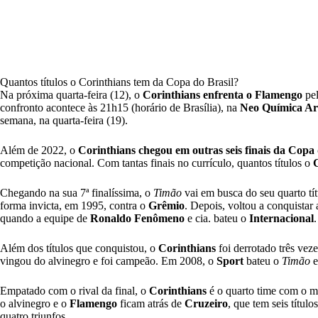
Quantos títulos o Corinthians tem da Copa do Brasil?
Na próxima quarta-feira (12), o
Corinthians
enfrenta o Flamengo
pel
confronto acontece às 21h15 (horário de Brasília), na
Neo Química A
semana, na quarta-feira (19).
Além de 2022, o
Corinthians
chegou em outras seis finais da Copa 
competição nacional. Com tantas finais no currículo, quantos títulos o
Chegando na sua 7ª finalíssima, o
Timão
vai em busca do seu quarto tí
forma invicta, em 1995, contra o
Grêmio
. Depois, voltou a conquista
quando a equipe de
Ronaldo Fenômeno
e cia. bateu o
Internacional
.
Além dos títulos que conquistou, o
Corinthians
foi derrotado três veze
vingou do alvinegro e foi campeão. Em 2008, o
Sport
bateu o
Timão
e
Empatado com o rival da final, o
Corinthians
é o quarto time com o ma
o alvinegro e o
Flamengo
ficam atrás de
Cruzeiro
, que tem seis título
quatro triunfos.