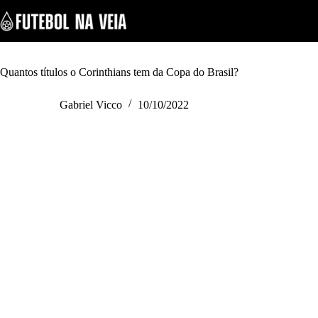
S
k
i
p
t
o
Quantos títulos o Corinthians tem da Copa do Brasil?
c
o
Gabriel Vicco
10/10/2022
n
t
e
n
t