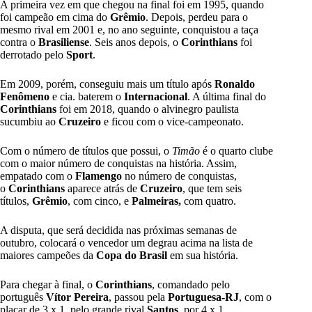
A primeira vez em que chegou na final foi em 1995, quando
foi campeão em cima do
Grêmio
. Depois, perdeu para o
mesmo rival em 2001 e, no ano seguinte, conquistou a taça
contra o
Brasiliense
. Seis anos depois, o
Corinthians
foi
derrotado pelo
Sport
.
Em 2009, porém, conseguiu mais um título após
Ronaldo
Fenômeno
e cia. baterem o
Internacional
. A última final do
Corinthians
foi em 2018, quando o alvinegro paulista
sucumbiu ao
Cruzeiro
e ficou com o vice-campeonato.
Com o número de títulos que possui, o
Timão
é o quarto clube
com o maior número de conquistas na história. Assim,
empatado com o
Flamengo
no número de conquistas,
o
Corinthians
aparece atrás de
Cruzeiro
, que tem seis
títulos,
Grêmio
, com cinco, e
Palmeiras,
com quatro.
A disputa, que será decidida nas próximas semanas de
outubro, colocará o vencedor um degrau acima na lista de
maiores campeões da
Copa do Brasil
em sua história.
Para chegar à final, o
Corinthians
, comandado pelo
português
Vítor Pereira
, passou pela
Portuguesa-RJ
, com o
placar de 3 x 1, pelo grande rival
Santos
, por 4 x 1,