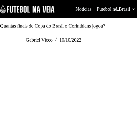
S
k
Notícias
Futebol no Brasil
i
p
t
Quantas finais de Copa do Brasil o Corinthians jogou?
o
c
Gabriel Vicco
10/10/2022
o
n
t
e
n
t