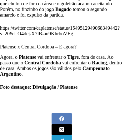
que chutou de fora da área e o goleirão acabou aceitando.
Porém, no finzinho do jogo
Bogad
o tomou o segundo
amarelo e foi expulso da partida.
https://twitter.com/caplatense/status/1549512949068349442?
s=20&t=O4dej-X7tB-au9KhrboVEg
Platense x Central Cordoba – E agora?
Agora, o
Platense
vai enfrentar o
Tigre
, fora de casa. Ao
passo que o
Central Cordoba
vai enfrentar o
Racing
, dentro
de casa. Ambos os jogos são válidos pelo
Campeonato
Argentino
.
Foto destaque: Divulgação / Platense