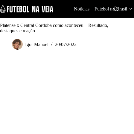
S
k
Notícias
Futebol no Brasil
i
p
t
Platense x Central Cordoba como aconteceu – Resultado,
o
destaques e reação
c
o
Igor Manoel
20/07/2022
n
t
e
n
t