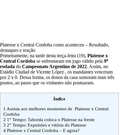
Platense x Central Cordoba como aconteceu – Resultado,
destaques e reação
Primeiramente, na tarde desta terça-feira (19),
Platense x
a
Central Cordoba
se enfrentaram em jogo válido pela
9
rodada
do
Campeonato Argentino de 2022
. Assim, no
Estádio Ciudad de Vicente López , os mandantes venceram
por 2 x 0. Dessa forma, os donos da casa somoram mais três
pontos, ao passo que os visitantes não pontuaram.
Índice
1
Assista aos melhores momentos de Platense x Central
Cordoba
2
1° Tempo: Taborda coloca o Platense na frente
3
2° Tempo: Expulsões e vitória do Platense
4
Platense x Central Cordoba – E agora?