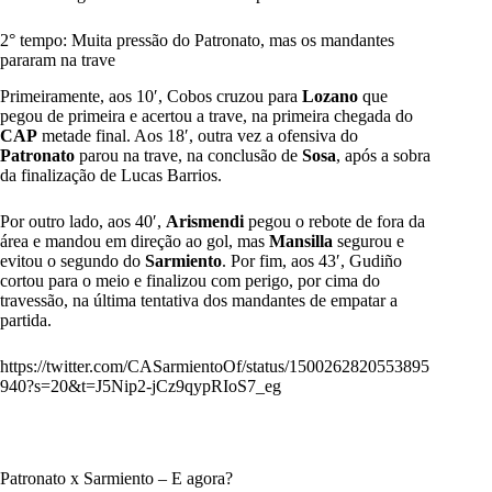
2° tempo: Muita pressão do Patronato, mas os mandantes
pararam na trave
Primeiramente, aos 10′, Cobos cruzou para
Lozano
que
pegou de primeira e acertou a trave, na primeira chegada do
CAP
metade final. Aos 18′, outra vez a ofensiva do
Patronato
parou na trave, na conclusão de
Sosa
, após a sobra
da finalização de Lucas Barrios.
Por outro lado, aos 40′,
Arismendi
pegou o rebote de fora da
área e mandou em direção ao gol, mas
Mansilla
segurou e
evitou o segundo do
Sarmiento
. Por fim, aos 43′, Gudiño
cortou para o meio e finalizou com perigo, por cima do
travessão, na última tentativa dos mandantes de empatar a
partida.
https://twitter.com/CASarmientoOf/status/1500262820553895
940?s=20&t=J5Nip2-jCz9qypRIoS7_eg
Patronato x Sarmiento – E agora?