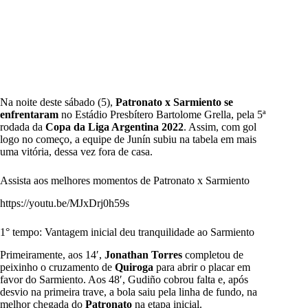
Na noite deste sábado (5),
Patronato x Sarmiento
se
enfrentaram
no Estádio Presbítero Bartolome Grella, pela 5ª
rodada da
Copa da Liga Argentina 2022
. Assim, com gol
logo no começo, a equipe de Junín subiu na tabela em mais
uma vitória, dessa vez fora de casa.
Assista aos melhores momentos de Patronato x Sarmiento
https://youtu.be/MJxDrj0h59s
1° tempo: Vantagem inicial deu tranquilidade ao Sarmiento
Primeiramente, aos 14′,
Jonathan Torres
completou de
peixinho o cruzamento de
Quiroga
para abrir o placar em
favor do Sarmiento. Aos 48′, Gudiño cobrou falta e, após
desvio na primeira trave, a bola saiu pela linha de fundo, na
melhor chegada do
Patronato
na etapa inicial.