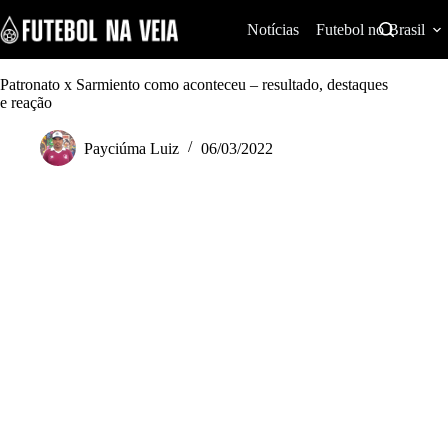
S
k
Notícias
Futebol no Brasil
i
p
t
Patronato x Sarmiento como aconteceu – resultado, destaques
o
e reação
c
o
Payciúma Luiz
06/03/2022
n
t
e
n
t