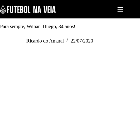
S
k
i
p
t
Para sempre, Willian Thiego, 34 anos!
o
c
Ricardo do Amaral
22/07/2020
o
n
t
e
n
t