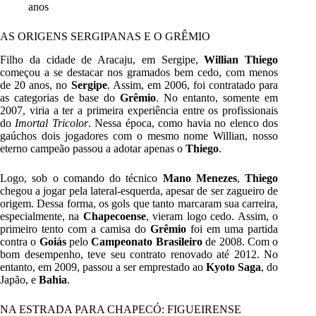
anos
AS ORIGENS SERGIPANAS E O GRÊMIO
Filho da cidade de Aracaju, em Sergipe,
Willian Thiego
começou a se destacar nos gramados bem cedo, com menos
de 20 anos, no
Sergipe
. Assim, em 2006, foi contratado para
as categorias de base do
Grêmio
. No entanto, somente em
2007, viria a ter a primeira experiência entre os profissionais
do
Imortal Tricolor
. Nessa época, como havia no elenco dos
gaúchos dois jogadores com o mesmo nome Willian, nosso
eterno campeão passou a adotar apenas o
Thiego
.
Logo, sob o comando do técnico
Mano Menezes
,
Thiego
chegou a jogar pela lateral-esquerda, apesar de ser zagueiro de
origem. Dessa forma, os gols que tanto marcaram sua carreira,
especialmente, na
Chapecoense
, vieram logo cedo. Assim, o
primeiro tento com a camisa do
Grêmio
foi em uma partida
contra o
Goiás
pelo
Campeonato Brasileiro
de 2008. Com o
bom desempenho, teve seu contrato renovado até 2012. No
entanto, em 2009, passou a ser emprestado ao
Kyoto Saga
, do
Japão, e
Bahia
.
NA ESTRADA PARA CHAPECÓ: FIGUEIRENSE