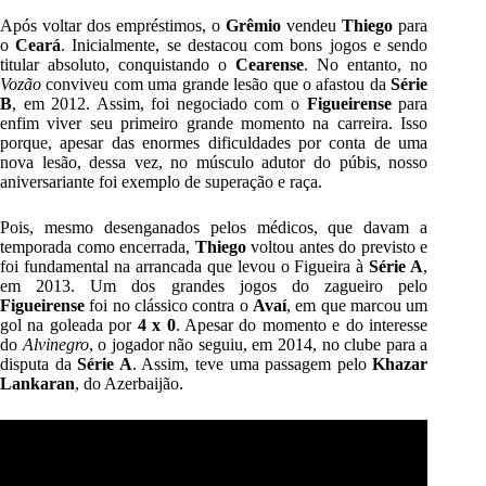
Após voltar dos empréstimos, o
Grêmio
vendeu
Thiego
para
o
Ceará
. Inicialmente, se destacou com bons jogos e sendo
titular absoluto, conquistando o
Cearense
. No entanto, no
Vozão
conviveu com uma grande lesão que o afastou da
Série
B
, em 2012. Assim, foi negociado com o
Figueirense
para
enfim viver seu primeiro grande momento na carreira. Isso
porque, apesar das enormes dificuldades por conta de uma
nova lesão, dessa vez, no músculo adutor do púbis, nosso
aniversariante foi exemplo de superação e raça.
Pois, mesmo desenganados pelos médicos, que davam a
temporada como encerrada,
Thiego
voltou antes do previsto e
foi fundamental na arrancada que levou o Figueira à
Série A
,
em 2013. Um dos grandes jogos do zagueiro pelo
Figueirense
foi no clássico contra o
Avaí
, em que marcou um
gol na goleada por
4 x 0
. Apesar do momento e do interesse
do
Alvinegro
, o jogador não seguiu, em 2014, no clube para a
disputa da
Série A
. Assim, teve uma passagem pelo
Khazar
Lankaran
, do Azerbaijão.