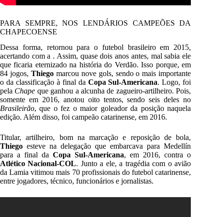
PARA SEMPRE, NOS LENDÁRIOS CAMPEÕES DA
CHAPECOENSE
Dessa forma, retornou para o futebol brasileiro em 2015,
acertando com a . Assim, quase dois anos antes, mal sabia ele
que ficaria eternizado na história do Verdão. Isso porque, em
84 jogos,
Thiego
marcou nove gols, sendo o mais importante
o da classificação à final da
Copa Sul-Americana
. Logo, foi
pela
Chape
que ganhou a alcunha de zagueiro-artilheiro. Pois,
somente em 2016, anotou oito tentos, sendo seis deles no
Brasileirão
, que o fez o maior goleador da posição naquela
edição. Além disso, foi campeão catarinense, em 2016.
Titular, artilheiro, bom na marcação e reposição de bola,
Thiego
esteve na delegação que embarcava para Medellín
para a final da
Copa Sul-Americana
, em 2016, contra o
Atlético Nacional-COL
. Junto a ele, a tragédia com o avião
da Lamia vitimou mais 70 profissionais do futebol catarinense,
entre jogadores, técnico, funcionários e jornalistas.