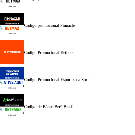
Código promocional Pinnacle
Código Promocional Betboo
Codigo Promocional Esportes da Sorte
Código de Bônus Bet9 Brasil