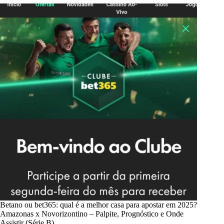
Betano ou bet365: qual é a melhor casa para apostar em 2025?
Amazonas x Novorizontino – Palpite, Prognóstico e Onde
Assistir (Série B)