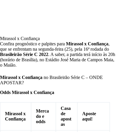
Mirassol x Confiança
Confira prognóstico e palpites para
Mirassol x Confiança
,
que se enfrentam na segunda-feira (25), pela 16ª rodada do
Brasileirão Série C 2022
. A saber, a partida terá início às 20h
(horário de Brasília), no Estádio José Maria de Campos Maia,
o Maião.
Mirassol x Confiança
no Brasileirão Série C – ONDE
APOSTAR?
Odds Mirassol x Confiança
Casa
Merca
Mirassol x
de
Aposte
do e
Confiança
apost
aqui!
odds
as