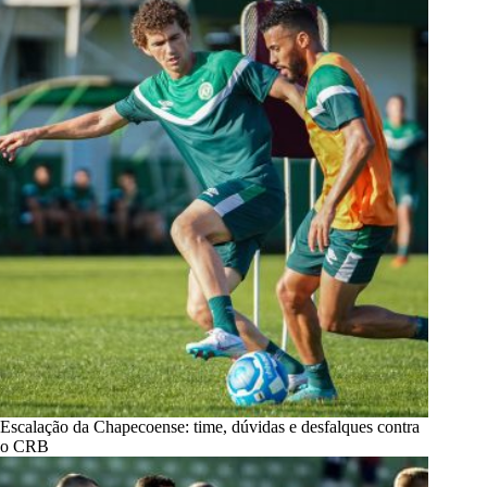
Escalação da Chapecoense: time, dúvidas e desfalques contra
o CRB