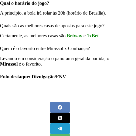
Qual o horário do jogo?
A princípio, a bola irá rolar às 20h (horário de Brasília).
Quais são as melhores casas de apostas para este jogo?
Certamente, as melhores casas são
Betway
e
1xBet
.
Quem é o favorito entre Mirassol x Confiança?
Levando em consideração o panorama geral da partida, o
Mirassol
é o favorito.
Foto destaque: Divulgação/FNV