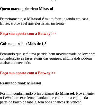
Quem marca primeiro: Mirassol
Primeiramente, o
Mirassol
é muito forte jogando em casa.
Então, é provável que eles saiam na frente.
Faça sua aposta com a Betway >>
Gols na partida: Mais de 1,5
Pensando que será uma partida bem movimentada ao levar em
consideração as fases atuais das equipes, alguns gols podem
acabar acontecendo.
Faça sua aposta com a Betway >>
Resultado final: Mirassol
Por fim, confirmando o favoritismo do
Mirassol
. Novamente,
o
Leão
é um excelente mandante, e contra uma equipe da
parte de baixo da tabela, tem boas chances de vencer.