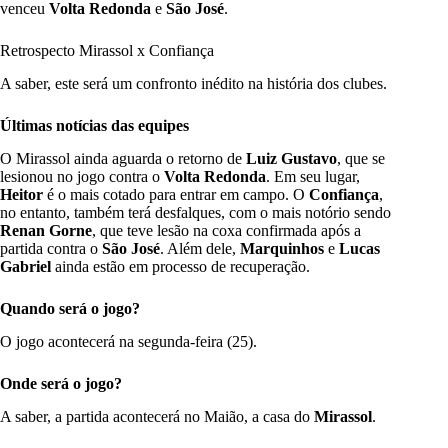
venceu
Volta Redonda
e
São José
.
Retrospecto Mirassol x Confiança
A saber, este será um confronto inédito na história dos clubes.
Últimas notícias das equipes
O Mirassol ainda aguarda o retorno de
Luiz Gustavo
, que se
lesionou no jogo contra o
Volta Redonda
. Em seu lugar,
Heitor
é o mais cotado para entrar em campo. O
Confiança
,
no entanto, também terá desfalques, com o mais notório sendo
Renan Gorne
, que teve lesão na coxa confirmada após a
partida contra o
São José
. Além dele,
Marquinhos
e
Lucas
Gabriel
ainda estão em processo de recuperação.
Quando será o jogo?
O jogo acontecerá na segunda-feira (25).
Onde será o jogo
?
A saber, a partida acontecerá no Maião, a casa do
Mirassol
.