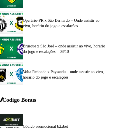
Operário-PR x São Bernardo – Onde assistir ao
vivo, horário do jogo e escalações
Brusque x São José – onde assistir ao vivo, horário
do jogo e escalações – 08/10
Volta Redonda x Paysandu – onde assistir ao vivo,
horário do jogo e escalações
Codigo Bonus
Código promocional b2xbet