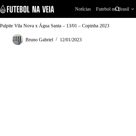
S
k
Notícias
Futebol no Brasil
i
p
t
Palpite Vila Nova x Água Santa – 13/01 – Copinha 2023
o
c
Bruno Gabriel
12/01/2023
o
n
t
e
n
t