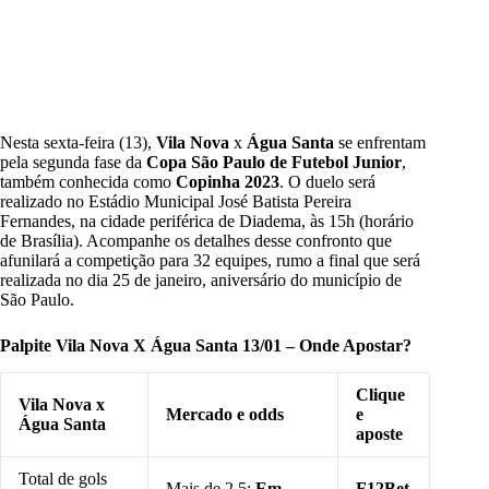
Nesta sexta-feira (13),
Vila Nova
x
Água Santa
se enfrentam
pela segunda fase da
Copa São Paulo de Futebol Junior
,
também conhecida como
Copinha 2023
. O duelo será
realizado no Estádio Municipal José Batista Pereira
Fernandes, na cidade periférica de Diadema, às 15h (horário
de Brasília). Acompanhe os detalhes desse confronto que
afunilará a competição para 32 equipes, rumo a final que será
realizada no dia 25 de janeiro, aniversário do município de
São Paulo.
Palpite Vila Nova X Água Santa 13/01 – Onde Apostar?
Clique
Vila Nova x
Mercado e odds
e
Água Santa
aposte
Total de gols
Mais de 2,5:
Em
F12Bet