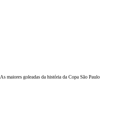
As maiores goleadas da história da Copa São Paulo