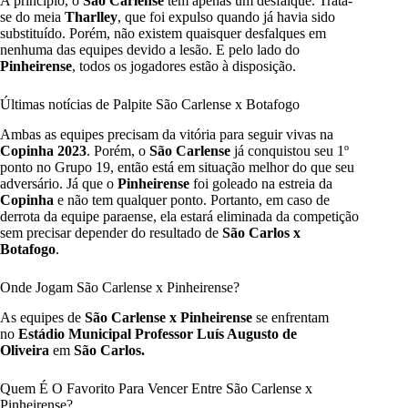
A princípio, o
São Carlense
tem apenas um desfalque. Trata-
se do meia
Tharlley
, que foi expulso quando já havia sido
substituído. Porém, não existem quaisquer desfalques em
nenhuma das equipes devido a lesão. E pelo lado do
Pinheirense
, todos os jogadores estão à disposição.
Últimas notícias de Palpite São Carlense x Botafogo
Ambas as equipes precisam da vitória para seguir vivas na
Copinha 2023
. Porém, o
São Carlense
já conquistou seu 1º
ponto no Grupo 19, então está em situação melhor do que seu
adversário. Já que o
Pinheirense
foi goleado na estreia da
Copinha
e não tem qualquer ponto. Portanto, em caso de
derrota da equipe paraense, ela estará eliminada da competição
sem precisar depender do resultado de
São Carlos x
Botafogo
.
Onde Jogam São Carlense x Pinheirense?
As equipes de
São Carlense x Pinheirense
se enfrentam
no
Estádio Municipal Professor Luís Augusto de
Oliveira
em
São Carlos.
Quem É O Favorito Para Vencer Entre São Carlense x
Pinheirense?