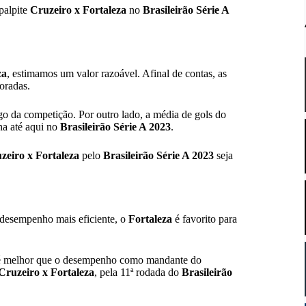
palpite
Cruzeiro x Fortaleza
no
Brasileirão Série A
za
, estimamos um valor razoável. Afinal de contas, as
oradas.
ngo da competição. Por outro lado, a média de gols do
ha até aqui no
Brasileirão Série A 2023
.
zeiro x Fortaleza
pelo
Brasileirão Série A 2023
seja
m desempenho mais eficiente, o
Fortaleza
é favorito para
 melhor que o desempenho como mandante do
Cruzeiro x Fortaleza
, pela 11ª rodada do
Brasileirão