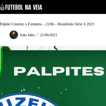
S
k
i
p
t
o
Palpite Cruzeiro x Fortaleza – 21/06 – Brasileirão Série A 2023
c
o
João Jales
21/06/2023
n
t
e
n
t