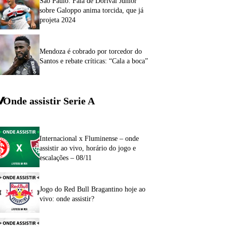
São Paulo: Fala de Dorival Júnior
sobre Galoppo anima torcida, que já
projeta 2024
Mendoza é cobrado por torcedor do
Santos e rebate críticas: “Cala a boca”
Onde assistir Serie A
Internacional x Fluminense – onde
assistir ao vivo, horário do jogo e
escalações – 08/11
Jogo do Red Bull Bragantino hoje ao
vivo: onde assistir?