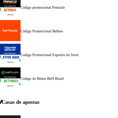
Código promocional Pinnacle
Código Promocional Betboo
Codigo Promocional Esportes da Sorte
Código de Bônus Bet9 Brasil
Casas de apostas