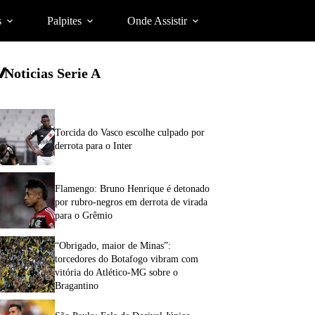
s
Palpites
Onde Assistir
Noticias Serie A
Torcida do Vasco escolhe culpado por
derrota para o Inter
Flamengo: Bruno Henrique é detonado
por rubro-negros em derrota de virada
para o Grêmio
“Obrigado, maior de Minas”:
torcedores do Botafogo vibram com
vitória do Atlético-MG sobre o
Bragantino