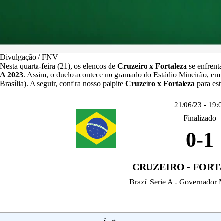
Divulgação / FNV
Nesta quarta-feira (21), os elencos de
Cruzeiro x Fortaleza
se enfrent
A 2023
. Assim, o duelo acontece no gramado do Estádio Mineirão, em 
Brasília). A seguir, confira nosso palpite
Cruzeiro x Fortaleza
para est
21/06/23 - 19:
Finalizado
0
-
1
CRUZEIRO - FORT
Brazil Serie A - Governador