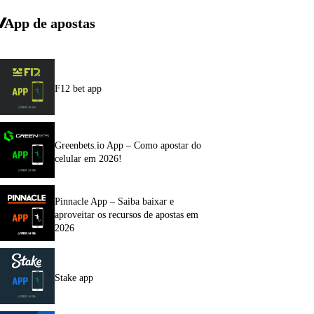
App de apostas
F12 bet app
Greenbets.io App – Como apostar do
celular em 2026!
Pinnacle App – Saiba baixar e
aproveitar os recursos de apostas em
2026
Stake app