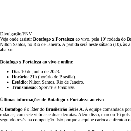
Divulgação/FNV
Veja onde assistir
Botafogo x Fortaleza
ao vivo, pela 10ª rodada do
Br
Nilton Santos, no Rio de Janeiro. A partida será neste sábado (10), às 
abaixo:
Botafogo x Fortaleza ao vivo e online
Dia
: 10 de junho de 2023.
Horário
: 21h (horário de Brasília).
Estádio
: Nilton Santos, Rio de Janeiro.
Transmissão
:
SporTV e Premiere
.
Últimas informações de Botafogo x Fortaleza
ao vivo
O
Botafogo
é o líder do
Brasileirão Série A
. A equipe comandada po
rodadas, com sete vitórias e duas derrotas. Além disso, marcou 16 gols 
segundo revés na competição. Isto porque a equipe carioca enfrentou 