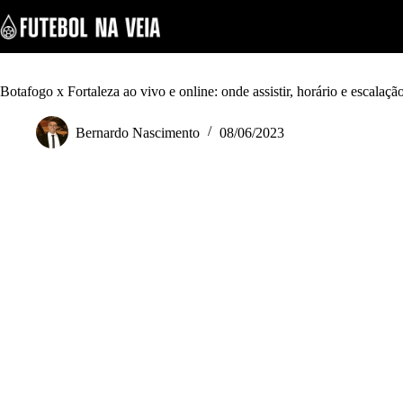
S
k
i
p
t
o
Botafogo x Fortaleza ao vivo e online: onde assistir, horário e escalaçã
c
o
Bernardo Nascimento
08/06/2023
n
t
e
n
t