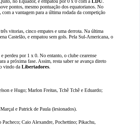
 Quito, no Equador, e empatou por 0 x 0 com a
LDU
.
nove pontos, mesmo pontuação dos equatorianos. No
e, com a vantagem para a última rodada da competição
três vitorias, cinco empates e uma derrota. Na última
rena Castelão, e empatou sem gols. Pela Sul-Americana, o
 e perdeu por 1 x 0. No entanto, o clube cearense
ra a próxima fase. Assim, resta saber se avança direto
o vindo da
Libertadores
.
yelson e Hugo; Marlon Freitas, Tchê Tchê e Eduardo;
Marçal e Patrick de Paula (lesionados).
no Pacheco; Caio Alexandre, Pochettino; Pikachu,