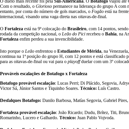
O duelo mais recente foi pela
Sul-Americana
. O
Botafogo
viajou até
Com o resultado, o
Glorioso
permanece na liderança do grupo A com 
entanto, por conta do número de gols marcados, o
Fogão
está na frent
internacional, visando uma vaga direta nas oitavas-de-final.
O
Fortaleza
está na 9ª colocação do
Brasileiro
, com 14 pontos, sendo 
rodada da competição nacional, o
Leão do Pici
recebeu o
Bahia
, na A
Fortaleza
enfim perdeu a sua invencibilidade.
Isto porque o
Leão
enfrentou o
Estudiantes de Mérida
, na Venezuela,
continua na 1ª posição do grupo H, com 12 pontos e está classificado pa
para as oitavas-de-final ou vai para o
playoff
duelar com um 3º colocad
Prováveis escalações de Botafogo x Fortaleza
Botafogo provável escalação
: Lucas Perri; Di Plácido, Segovia, Adr
Victor Sá, Júnior Santos e Tiquinho Soares.
Técnico:
Luís Castro.
Desfalques Botafogo:
Danilo Barbosa, Matías Segovia, Gabriel Pires, 
Fortaleza provável escalação
: João Ricardo; Dudu, Brítez, Titi, Bru
Romarinho, Lucero e Galhardo.
Técnico:
Juan Pablo Vojvoda.