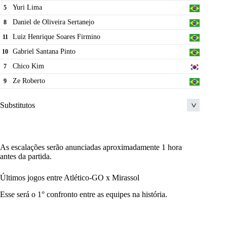
Yuri Lima
5
Lucas Gazal
14
Daniel de Oliveira Sertanejo
8
Daniel
20
Luiz Henrique Soares Firmino
11
Gabriel Santana Pinto
10
Chico Kim
7
Ze Roberto
9
Substitutos
Luiz Flavio
15
Fernando Camilo Farias
20
As escalações serão anunciadas aproximadamente 1 hora
antes da partida.
Rodrigo Eduardo da Silva
14
Renie Almeida da Silva
13
Últimos jogos entre Atlético-GO x Mirassol
Cristian Renato Goncalves Riquelme
21
Esse será o 1° confronto entre as equipes na história.
Fernandinho
17
Reinaldo Kauan Bento dos Santos
19