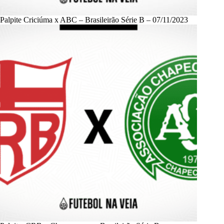
Palpite Criciúma x ABC – Brasileirão Série B – 07/11/2023