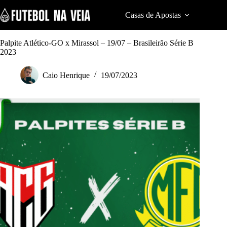
S
k
Casas de Apostas
Cod
i
p
t
Palpite Atlético-GO x Mirassol – 19/07 – Brasileirão Série B
o
2023
c
o
Caio Henrique
19/07/2023
n
t
e
n
t