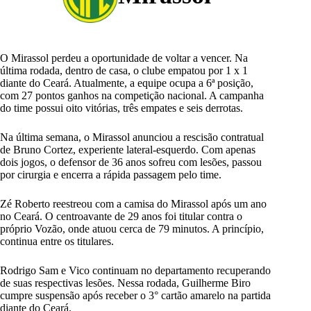
O Mirassol perdeu a oportunidade de voltar a vencer. Na
última rodada, dentro de casa, o clube empatou por 1 x 1
diante do Ceará. Atualmente, a equipe ocupa a 6ª posição,
com 27 pontos ganhos na competição nacional. A campanha
do time possui oito vitórias, três empates e seis derrotas.
Na última semana, o Mirassol anunciou a rescisão contratual
de Bruno Cortez, experiente lateral-esquerdo. Com apenas
dois jogos, o defensor de 36 anos sofreu com lesões, passou
por cirurgia e encerra a rápida passagem pelo time.
Zé Roberto reestreou com a camisa do Mirassol após um ano
no Ceará. O centroavante de 29 anos foi titular contra o
próprio Vozão, onde atuou cerca de 79 minutos. A princípio,
continua entre os titulares.
Rodrigo Sam e Vico continuam no departamento recuperando
de suas respectivas lesões. Nessa rodada, Guilherme Biro
cumpre suspensão após receber o 3° cartão amarelo na partida
diante do Ceará.