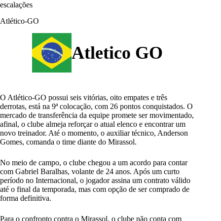
escalações
Atlético-GO
Atletico GO
O Atlético-GO possui seis vitórias, oito empates e três
derrotas, está na 9ª colocação, com 26 pontos conquistados. O
mercado de transferência da equipe promete ser movimentado,
afinal, o clube almeja reforçar o atual elenco e encontrar um
novo treinador. Até o momento, o auxiliar técnico, Anderson
Gomes, comanda o time diante do Mirassol.
No meio de campo, o clube chegou a um acordo para contar
com Gabriel Baralhas, volante de 24 anos. Após um curto
período no Internacional, o jogador assina um contrato válido
até o final da temporada, mas com opção de ser comprado de
forma definitiva.
Para o confronto contra o Mirassol, o clube não conta com