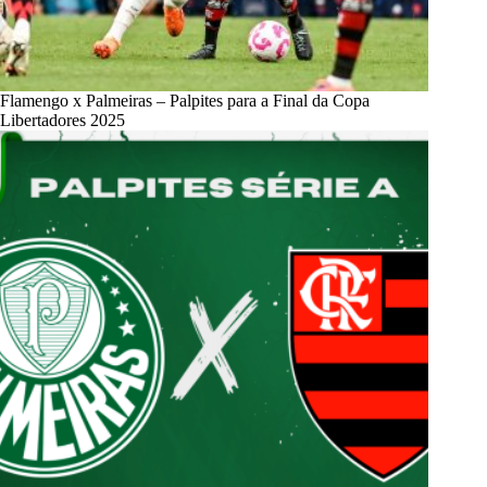
Flamengo x Palmeiras – Palpites para a Final da Copa
Libertadores 2025