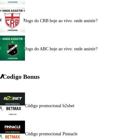
Jogo do CRB hoje ao vivo: onde assistir?
Jogo do ABC hoje ao vivo: onde assistir?
Codigo Bonus
Código promocional b2xbet
Código promocional Pinnacle