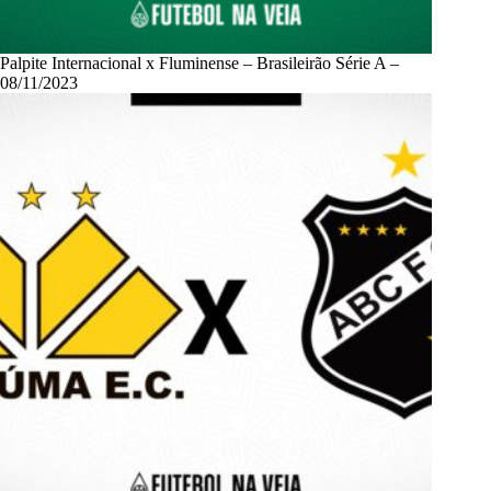
Palpite Internacional x Fluminense – Brasileirão Série A –
08/11/2023