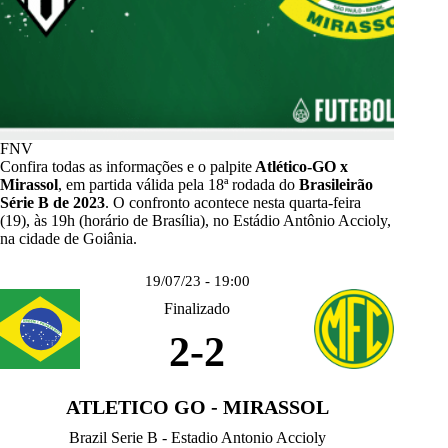
FNV
Confira todas as informações e o palpite
Atlético-GO x
Mirassol
, em partida válida pela 18ª rodada do
Brasileirão
Série B de 2023
. O confronto acontece nesta quarta-feira
(19), às 19h (horário de Brasília), no Estádio Antônio Accioly,
na cidade de Goiânia.
19/07/23 - 19:00
Finalizado
2
-
2
ATLETICO GO - MIRASSOL
Brazil Serie B - Estadio Antonio Accioly