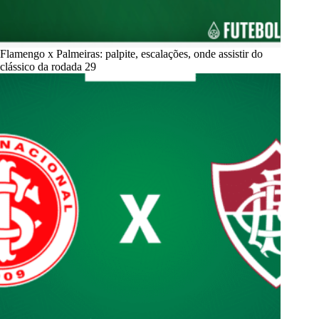
Flamengo x Palmeiras: palpite, escalações, onde assistir do
clássico da rodada 29