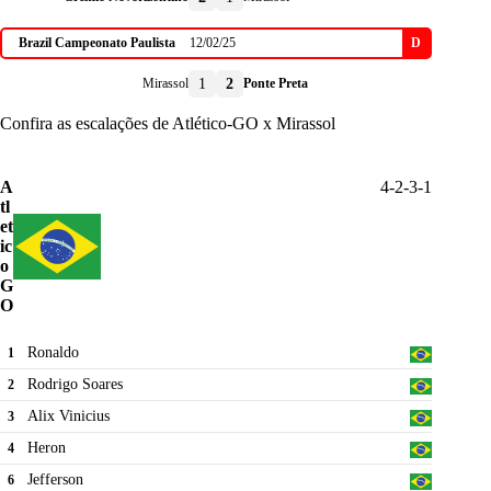
Brazil Campeonato Paulista
12/02/25
D
1
2
Mirassol
Ponte Preta
Confira as escalações de Atlético-GO x Mirassol
A
4-2-3-1
tl
et
ic
o
G
O
Ronaldo
1
Rodrigo Soares
2
Alix Vinicius
3
Heron
4
Jefferson
6