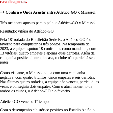
casa de apostas.
++ Confira o Onde Assistir entre Atlético-GO x Mirassol
Três melhores apostas para o palpite Atlético-GO x Mirassol
Resultado: vitória do Atlético-GO
Pela 18ª rodada do Brasileirão Série B, o Atlético-GO é o
favorito para conquistar os três pontos. Na temporada de
2023, a equipe disputou 19 confrontos como mandante, com
13 vitórias, quatro empates e apenas duas derrotas. Além da
campanha positiva dentro de casa, o clube não perde há seis
jogos.
Como visitante, o Mirassol conta com uma campanha
negativa, com quatro triunfos, cinco empates e seis derrotas.
Nas últimas quatro rodadas, a equipe não venceu, perdeu duas
vezes e conseguiu dois empates. Com o atual momento de
ambos os clubes, o Atlético-GO é o favorito.
Atlético-GO vence o 1° tempo
Com o desempenho e histórico positivo no Estádio Antônio