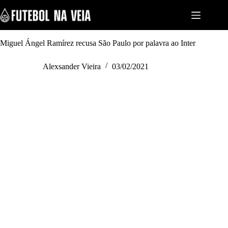
S
k
i
p
t
Miguel Ángel Ramírez recusa São Paulo por palavra ao Inter
o
c
Alexsander Vieira
03/02/2021
o
n
t
e
n
t