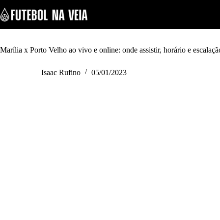
S
k
i
p
t
o
Marília x Porto Velho ao vivo e online: onde assistir, horário e escala
c
o
Isaac Rufino
05/01/2023
n
t
e
n
t