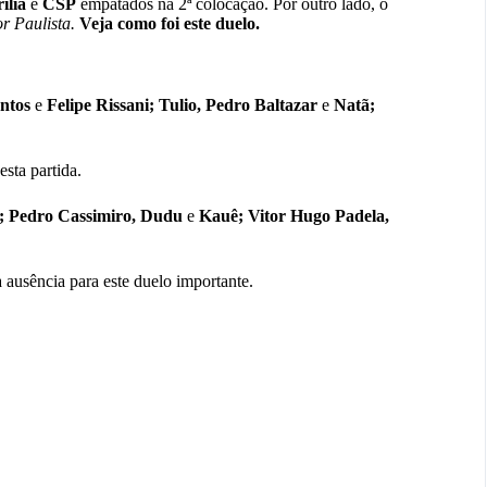
ília
e
CSP
empatados na 2ª colocação. Por outro lado, o
or Paulista.
Veja como foi este duelo.
antos
e
Felipe Rissani; Tulio, Pedro Baltazar
e
Natã;
esta partida.
; Pedro Cassimiro, Dudu
e
Kauê; Vitor Hugo Padela,
usência para este duelo importante.