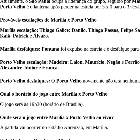
Atualmente, o
São Paulo
ocupa a liderança do grupo, seguido por
Mar
Porto Velho
é o lanterna após perder na estreia por 3 x 0 para o
Tricol
Prováveis escalações de Marília x Porto Velho
Marília escalação: Thiago Galice; Danilo, Thiago Passos, Felipe S
Kaik, Patrick
e
Álvaro.
Marília desfalques: Fontana
foi expulso na estreia e é desfalque para 
Porto Velho escalação: Madeira; Laion, Maurício, Negão
e
Ferrão
Alexandre Júnior
e
França.
Porto Velho desfalques:
O
Porto Velho
novamente não terá nenhuma a
Qual o horário do jogo entre Marília x Porto Velho
O jogo será às 19h30 (horário de Brasília).
Onde será o jogo entre Marília x Porto Velho ao vivo?
A partida vai ocorrer no Estádio Abreuzão, em Marília.