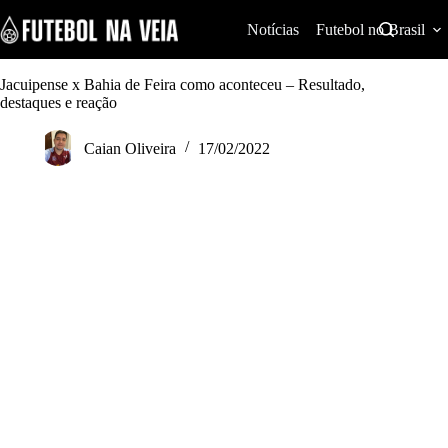
S
k
Notícias
Futebol no Brasil
i
p
t
Jacuipense x Bahia de Feira como aconteceu – Resultado,
o
destaques e reação
c
o
Caian Oliveira
17/02/2022
n
t
e
n
t