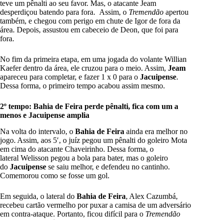
teve um pênalti ao seu favor. Mas, o atacante Jeam
desperdiçou batendo para fora. Assim, o
Tremendão
apertou
também, e chegou com perigo em chute de Igor de fora da
área. Depois, assustou em cabeceio de Deon, que foi para
fora.
No fim da primeira etapa, em uma jogada do volante Willian
Kaefer dentro da área, ele cruzou para o meio. Assim,
Jeam
apareceu para completar, e fazer 1 x 0 para o
Jacuipense
.
Dessa forma, o primeiro tempo acabou assim mesmo.
2º tempo: Bahia de Feira perde pênalti, fica com um a
menos e Jacuipense amplia
Na volta do intervalo, o
Bahia de Feira
ainda era melhor no
jogo. Assim, aos 5′, o juíz pegou um pênalti do goleiro Mota
em cima do atacante Chaveirinho. Dessa forma, o
lateral Welisson pegou a bola para bater, mas o goleiro
do
Jacuipense
se saiu melhor, e defendeu no cantinho.
Comemorou como se fosse um gol.
Em seguida, o lateral do
Bahia de Feira
, Alex Cazumbá,
recebeu cartão vermelho por puxar a camisa de um adversário
em contra-ataque. Portanto, ficou difícil para o
Tremendão