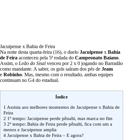
Jacuipense x Bahia de Feira
Na noite desta quarta-feira (16), o duelo
Jacuipense
x
Bahia
de Feira
aconteceu pela 5ª rodada do
Campeonato Baiano
.
Assim, o
Leão do Sisal
venceu por 2 x 0 jogando no Barradão
como mandante. A saber, os gols saíram dos pés de
Jeam
e
Robinho
. Mas, mesmo com o resultado, ambas equipes
continuam no G4 do estadual.
Índice
1
Assista aos melhores momentos de Jacuipense x Bahia de
Feira
2
1º tempo: Jacuipense perde pênalti, mas marca no fim
3
2º tempo: Bahia de Feira perde pênalti, fica com um a
menos e Jacuipense amplia
4
Jacuipense x Bahia de Feira – E agora?