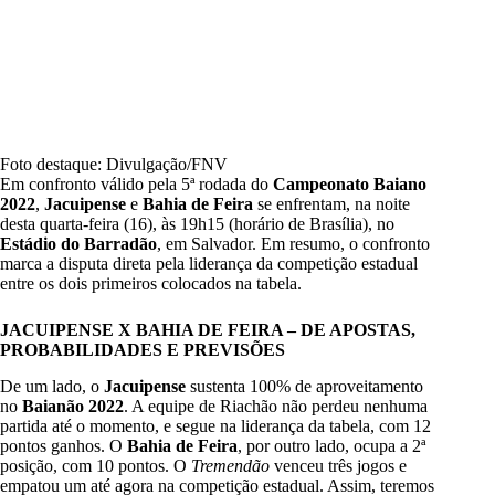
Foto destaque: Divulgação/FNV
Em confronto válido pela 5ª rodada do
Campeonato Baiano
2022
,
Jacuipense
e
Bahia de Feira
se enfrentam, na noite
desta quarta-feira (16), às 19h15 (horário de Brasília), no
Estádio do Barradão
, em Salvador. Em resumo, o confronto
marca a disputa direta pela liderança da competição estadual
entre os dois primeiros colocados na tabela.
JACUIPENSE X BAHIA DE FEIRA – DE APOSTAS,
PROBABILIDADES E PREVISÕES
De um lado, o
Jacuipense
sustenta 100% de aproveitamento
no
Baianão 2022
. A equipe de Riachão não perdeu nenhuma
partida até o momento, e segue na liderança da tabela, com 12
pontos ganhos.
O
Bahia de Feira
, por outro lado, ocupa a 2ª
posição, com 10 pontos. O
Tremendão
venceu três jogos e
empatou um até agora na competição estadual. Assim, teremos