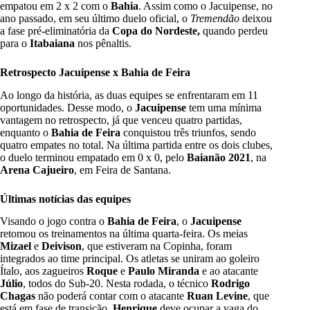
empatou em 2 x 2 com o
Bahia
. Assim como o Jacuipense, no
ano passado, em seu último duelo oficial, o
Tremendão
deixou
a fase pré-eliminatória da
Copa do Nordeste,
quando perdeu
para o
Itabaiana
nos pênaltis.
Retrospecto Jacuipense x Bahia de Feira
Ao longo da história, as duas equipes se enfrentaram em 11
oportunidades. Desse modo, o
Jacuipense
tem uma mínima
vantagem no retrospecto, já que venceu quatro partidas,
enquanto o
Bahia de Feira
conquistou três triunfos, sendo
quatro empates no total. Na última partida entre os dois clubes,
o duelo terminou empatado em 0 x 0, pelo
Baianão 2021
, na
Arena Cajueiro
, em Feira de Santana.
Últimas notícias das equipes
Visando o jogo contra o
Bahia de Feira
, o
Jacuipense
retomou os treinamentos na última quarta-feira. Os meias
Mizael
e
Deivison
, que estiveram na Copinha, foram
integrados ao time principal. Os atletas se uniram ao goleiro
Ítalo, aos zagueiros
Roque
e
Paulo Miranda
e ao atacante
Júlio
, todos do Sub-20. Nesta rodada, o técnico
Rodrigo
Chagas
não poderá contar com o atacante
Ruan Levine
, que
está em fase de transição.
Henrique
deve ocupar a vaga do