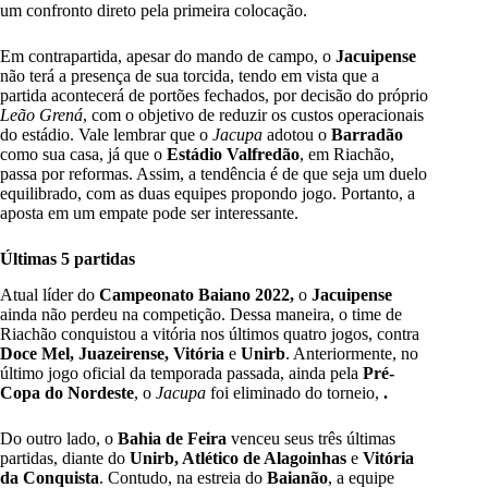
um confronto direto pela primeira colocação.
Em contrapartida, apesar do mando de campo, o
Jacuipense
não terá a presença de sua torcida, tendo em vista que a
partida acontecerá de portões fechados, por decisão do próprio
Leão Grená
, com o objetivo de reduzir os custos operacionais
do estádio. Vale lembrar que o
Jacupa
adotou o
Barradão
como sua casa, já que o
Estádio Valfredão
, em Riachão,
passa por reformas. Assim
, a tendência é de que seja um duelo
equilibrado, com as duas equipes propondo jogo. Portanto, a
aposta em um empate pode ser interessante.
Últimas 5 partidas
Atual líder do
Campeonato Baiano 2022,
o
Jacuipense
ainda não perdeu na competição. Dessa maneira, o time de
Riachão conquistou a vitória nos últimos quatro jogos, contra
Doce Mel, Juazeirense, Vitória
e
Unirb
. Anteriormente, no
último jogo oficial da temporada passada, ainda pela
Pré-
Copa do Nordeste
, o
Jacupa
foi eliminado do torneio,
.
Do outro lado, o
Bahia de Feira
venceu seus três últimas
partidas, diante do
Unirb, Atlético de Alagoinhas
e
Vitória
da Conquista
. Contudo, na estreia do
Baianão
, a equipe