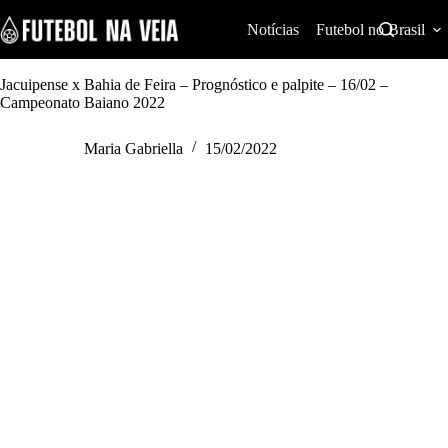
S
k
Notícias
Futebol no Brasil
i
p
t
Jacuipense x Bahia de Feira – Prognóstico e palpite – 16/02 –
o
Campeonato Baiano 2022
c
o
Maria Gabriella
15/02/2022
n
t
e
n
t